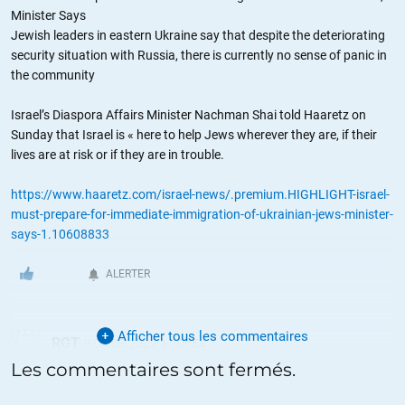
Minister Says
Jewish leaders in eastern Ukraine say that despite the deteriorating
security situation with Russia, there is currently no sense of panic in
the community
Israel’s Diaspora Affairs Minister Nachman Shai told Haaretz on
Sunday that Israel is « here to help Jews wherever they are, if their
lives are at risk or if they are in trouble.
https://www.haaretz.com/israel-news/.premium.HIGHLIGHT-israel-
must-prepare-for-immediate-immigration-of-ukrainian-jews-minister-
says-1.10608833
ALERTER
Afficher tous les commentaires
RGT
//
04.03.2022 à 10h54
Les commentaires sont fermés.
Je reste pantois devant un tel déferlement de haine à l’égard de la
nation la plus exemplaire de cette planète.