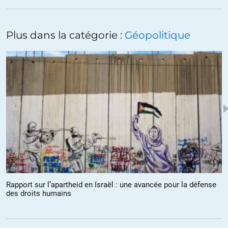
Je suis certain que cette attaque diffamatoire est orchestrée par
l’ogre mangeur d’enfants pour faire diversion et masquer le fait
Plus dans la catégorie :
Géopolitique
qu’actuellement il se gave des cadavres des petits ukrainiens en
ignorant l’indignation de la communauté internationale horrifiée.
+28
ALERTER
obama
//
05.03.2022 à 07h23
qua fait tu des enfants palestiniens qui souffrent depuis 1948 ..
+4
ALERTER
Aérosol
//
07.03.2022 à 00h39
Rapport sur l’apartheid en Israël : une avancée pour la défense
La loi de Poe vient une fois de plus de se confirmer. Sérieux.
des droits humains
+1
ALERTER