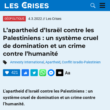
4.3.2022
// Les Crises
GÉOPOLITIQUE
L’apartheid d’Israël contre les
Palestiniens : un système cruel
LES
de domination et un crime
contre l’humanité
DOSSIERS
CATÉGORIES
Amnesty International
,
Apartheid
,
Conflit Israélo-Palestinien
MOTS CLÉS
421
NOUS
L’apartheid d’Israël contre les Palestiniens : un
CONTACTER
FAIRE UN
système cruel de domination et un crime contre
DON
l’humanité.