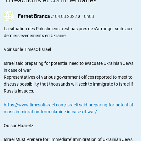
18 réactions et commentaires
Fernet Branca
//
04.03.2022 à 10h03
La situation des Palestiniens n’est pas près de s’arranger suite aux
derniers événements en Ukraine.
Voir sur le TimesOfIsrael
Israel said preparing for potential need to evacuate Ukrainian Jews
in case of war
Representatives of various government offices reported to meet to
discuss possibility that thousands will seek to immigrate to Israel if
Russia invades.
https://www.timesofisrael.com/israeli-said-preparing-for-potential-
mass-immigration-from-ukraine-in-case-of-war/
Ou sur Haaretz
Israel Must Prepare for ‘Immediate’ Immigration of Ukrainian Jews,