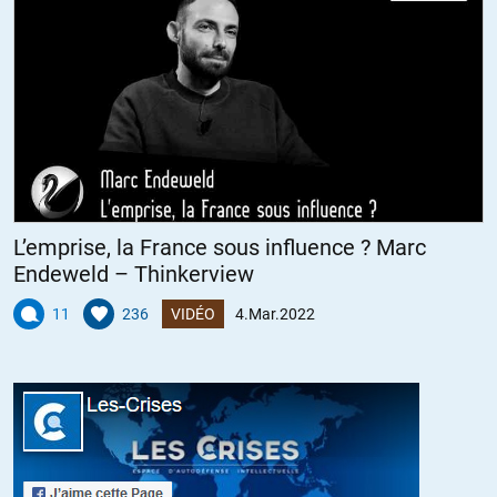
+7
ALERTER
Fernet Branca
//
07.03.2022 à 16h07
L’avancée peut continuer à suivre son petit bonhomme de chemin à
la vitesse de l’escargot , pendant ce temps les frappes israéliennes
peuvent toucher d’autres habitants de la région que les Palestiniens.
Sur RFI dépêche d’agence de ce lundi 7 mars
L’emprise, la France sous influence ? Marc
Syrie: deux civils ont été tués lors de frappes israéliennes près de
Endeweld – Thinkerview
Damas (agence)
Publié le 07/03/2022 – 10:05
11
236
VIDÉO
4.Mar.2022
Au moins deux civils ont péri dans des frappes israéliennes, lundi 7
mars, près de la capitale syrienne Damas, a rapporté l’agence de
presse officielle SANA. Les «systèmes de défense ont intercepté la
plupart des missiles» mais «deux civils ont été tués et des dégâts
matériels infligés» lors de ces frappes menées avant l’aube contre
des positions au sud de Damas, a rapporté sans plus de détails
l’agence syrienne, citant une source militaire. Selon l’Observatoire