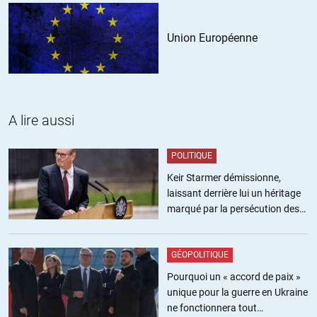
quand je nous regarde je doute beaucoup, quand je nous compare ça
va mieux. Quelqu’un peut il sérieusement lui donner tout à fait tort?
Grande question n’est ce pas ?
Union Européenne
ALERTER
A lire aussi
POLITIQUE
Keir Starmer démissionne,
laissant derrière lui un héritage
marqué par la persécution des
militants pro-palestiniens
GÉOPOLITIQUE
Pourquoi un « accord de paix »
unique pour la guerre en Ukraine
ne fonctionnera tout