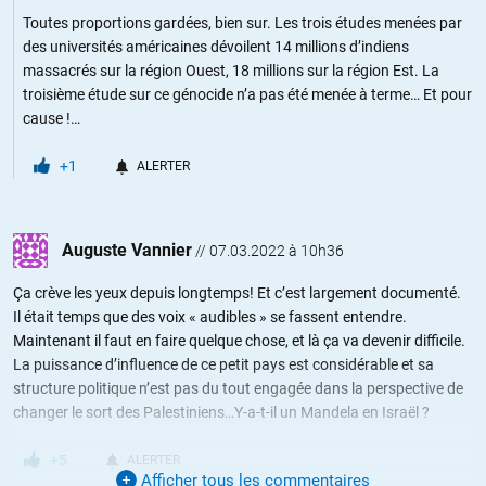
Toutes proportions gardées, bien sur. Les trois études menées par
des universités américaines dévoilent 14 millions d’indiens
massacrés sur la région Ouest, 18 millions sur la région Est. La
troisième étude sur ce génocide n’a pas été menée à terme… Et pour
cause !…
+1
ALERTER
Auguste Vannier
//
07.03.2022 à 10h36
Ça crève les yeux depuis longtemps! Et c’est largement documenté.
Il était temps que des voix « audibles » se fassent entendre.
Maintenant il faut en faire quelque chose, et là ça va devenir difficile.
La puissance d’influence de ce petit pays est considérable et sa
structure politique n’est pas du tout engagée dans la perspective de
changer le sort des Palestiniens…Y-a-t-il un Mandela en Israël ?
+5
ALERTER
Afficher tous les commentaires