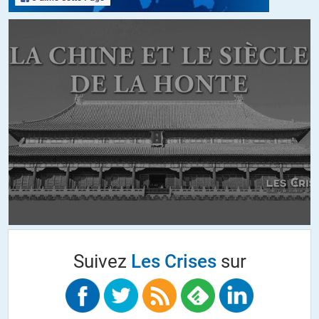
syrien des droits de l’homme (OSDH), les frappes ont visé «un dépôt
d’armes et de munitions exploité par des milices soutenues par l’Iran
près de l’aéroport international de Damas», relate l’AFP.
+3
ALERTER
Daniel
//
07.03.2022 à 21h06
Suite à une conférence sur le sujet de la CPI et de la Palestine, Il faut
noter que l’intérêt de cette procédure est que la Palestine est
reconnue comme un Etat. on voit enfin le bout du tunnel : « la
Chambre a par ailleurs estimé, à l’unanimité, que la Palestine était un
État partie au Statut de Rome. »
https://news.un.org/fr/story/2021/03/1090822
Donc, maintenant, ne reste plus qu’a envisager une solution à 2 Etats
Suivez
Les Crises
sur
ou tout autre solution ayant comme base : la Paix par le
développement
+1
ALERTER