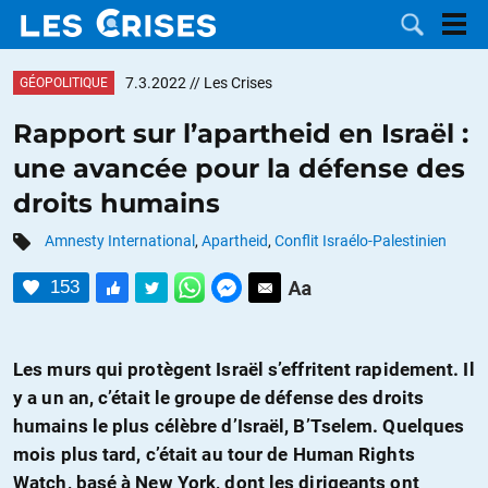
7.3.2022
// Les Crises
GÉOPOLITIQUE
Rapport sur l’apartheid en Israël :
une avancée pour la défense des
LES
droits humains
DOSSIERS
CATÉGORIES
Amnesty International
,
Apartheid
,
Conflit Israélo-Palestinien
153
MOTS CLÉS
NOUS
Les murs qui protègent Israël s’effritent rapidement. Il
y a un an, c’était le groupe de défense des droits
CONTACTER
FAIRE UN
humains le plus célèbre d’Israël, B’Tselem. Quelques
mois plus tard, c’était au tour de Human Rights
DON
Watch, basé à New York, dont les dirigeants ont