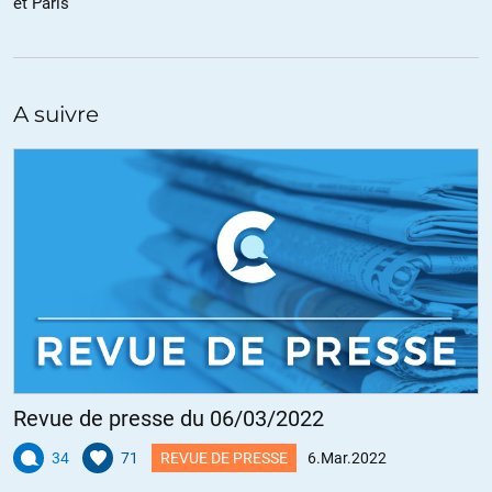
et Paris
changera.
Leur seule crainte est qu’une violence encore plus féroce que la leur
ne s’abatte contre eux.
A suivre
S’ils font partie d’un camp puissant et que leurs suzerains sont prêts
à les défendre contre toute risque provenant de l’intérieur ou de
l’extérieur ils pourront ad vitam æternam continuer leurs pratiques
en toute quiétude.
Par contre ils noieront leurs « ennemis » sous une propagande
guerrière (qui font exactement la même chose) et iront traquer les
« complotistes » qui dénoncent ces pratiques jusque dans les
chiottes.
Les systèmes politiques et les « valeurs » des pays ne sont en fait
que des illusions uniquement destinées à continuer pour les « élites »
Revue de presse du 06/03/2022
à s’accaparer le pouvoir pour leur usage exclusif.
34
71
REVUE DE PRESSE
6.Mar.2022
« Il est interdit de cracher par terre et de parler breton »…