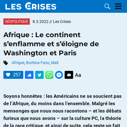
8.3.2022
// Les Crises
GÉOPOLITIQUE
Afrique : Le continent
s’enflamme et s’éloigne de
LES
Washington et Paris
DOSSIERS
CATÉGORIES
Afrique
,
Burkina Faso
,
Mali
257
MOTS CLÉS
NOUS
Soyons honnêtes : les Américains ne se soucient pas
de l’Afrique, du moins dans l’ensemble. Malgré les
CONTACTER
FAIRE UN
mensonges que nous nous racontons – et les débats
furieux que nous avons – sur la culture PC, la théorie
DON
de la race critique, et ainsi de suite, cela reste un fait