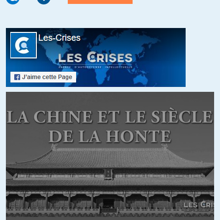
https://www.lemonde.fr/afrique/article/2022/03/04/guerre-en-
ukraine-dakar-proteste-aupres-de-kiev-et-l-appelle-a-cesser-de-
recruter-au-senegal_6116103_3212.html
Interruption du recrutement de volontaires sénégalais pour
combattre aux côtés de l’armée ukrainienne : Kiev se plie aux
injonctions de Dakar.
https://www.dakaractu.com/Interruption-du-recrutement-de-
volontaires-senegalais-pour-combattre-aux-cotes-de-l-armee-
ukrainienne-Kiev-se-plie-aux_a215646.html
Sénégal : protestation du ministre des AE contre l’ambassadeur
d’Ukraine à Dakar
– Suite à la publication d’un appel à l’enrôlement de volontaires
pour combattre en Ukraine contre l’offensive militaire russe.
https://www.aa.com.tr/fr/afrique/s%C3%A9n%C3%A9gal-
protestation-du-ministre-des-ae-contre-lambassadeur-dukraine-
%C3%A0-dakar/2523231