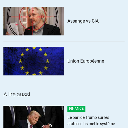
vendre, aussi à leurs « ennemis ») une multitude de « biens », qui
procureront un semblant de satisfaction à leurs populations, ne leur
sert qu’à assoir le pouvoir qui consolide leur domination, qu’elles
ambitionnent « mondiale ».
Assange vs CIA
Et pendant ce temps-là, les vrais, graves problèmes qui menacent
l’humanité sont mis sous le tapis des discussions qui cherchent
vainement à identifier qui sont les gentils/les méchants…
Une seule voie peut nous sauver: le désarmement général, la Paix et
le débat (l’antique et sage « palabre ») entre les peuples tous
pareillement concernés(ce qu’on appelle « la diplomatie »…sauf que
Union Européenne
les diplomates ne sont que les larbins de leurs dirigeant-e-s…).
Comment annihiler le pouvoir pervers et malfaisant de nos
« dirigeant-e-s »?
Comment les forcer à admettre qu’ils-elles ne sont que nos
représentant-e-s?
A lire aussi
+4
ALERTER
FINANCE
Christian Gedeon
//
10.03.2022 à 04h55
Le pari de Trump sur les
stablecoins met le système
Qui est dirigeant-e-s? Je ne connais pas cette race? Les martiens