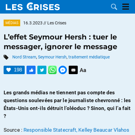
16.3.2023
// Les Crises
MÉDIAS
L’effet Seymour Hersh : tuer le
messager, ignorer le message
LES
Nord Stream
,
Seymour Hersh
,
traitement médiatique
DOSSIERS
CATÉGORIES
198
MOTS CLÉS
Les grands médias ne tiennent pas compte des
NOUS
questions soulevées par le journaliste chevronné : les
États-Unis ont-ils détruit l’oléoduc ? Sinon, qui l’a fait
CONTACTER
FAIRE UN
?
DON
Source :
Responsible Statecraft, Kelley Beaucar Vlahos