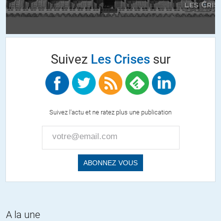
_ Et encore moins pour les confirmations par Merkel et Holland sur la
volonté occidentale de ne pas avoir voulu faire respecter par
l’Ukraine les accords de Minsk I et II.
+32
ALERTER
Suivez
Les Crises
sur
Lt Briggs
//
16.03.2023 à 10h38
D’accord avec vous sauf quand vous parlez des « (…) propos de
l’ancien 1er ministre Israélien (pourtant de gauche) »
Suivez l'actu et ne ratez plus une publication
Naftali Bennett de gauche ? Cet ancien ministre de Netanyahou a
quitté le parti de droite Likoud en 2012 pour rejoindre le parti Le
Foyer juif, qui est nettement classé à l’extrême droite. Il s’oppose à
la solution à deux États et à l’égalité des droits entre juifs et non
juifs au sein d’Israël, et est ultralibéral sur le plan économique.
La gauche en Israël est entrée en léthargie depuis un moment déjà.
Elle semble se réveiller ces derniers temps mais il est bien tard.
+5
ALERTER
A la une