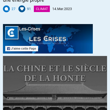
une énergie propre
Maxim
//
16.03.2023 à 09h24
27
91
CLIMAT
14.Mar.2023
Il y a eu un article américain disant là-même chose que M. Hersh
mais paru peu après l’explosion, avec photos du bateau Americain et
des manœuvres Otan. C’était en lien sur ce site. Si quelqu’un le
retrouve ce serait bien de le redonner.
+4
ALERTER
Snjor
//
16.03.2023 à 09h32
_ Les médias Français ont pas -peu- parlé de l’article de Seymour
Hersh sauf pour dire qu’il était vieux et sénile (bizarrement ils ne
disent pas la même chose des journalistes/intervenants du même
âge mais pro-Ukrainien…).
_ Aucun n’a parlé des propos de l’ancien 1er ministre Israélien
(pourtant de gauche dont les médias -anti Bibi- faisait l’hagiographie
matin midi et soir!)