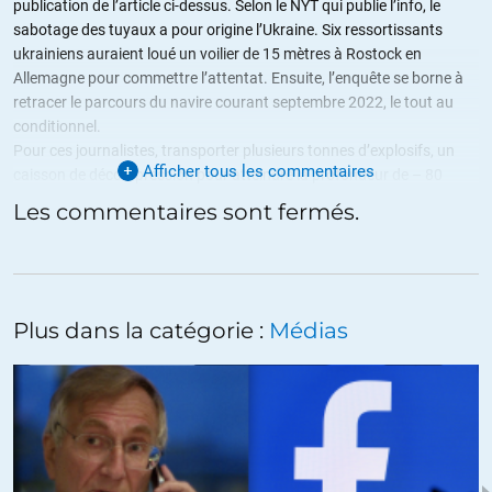
publication de l’article ci-dessus. Selon le NYT qui publie l’info, le
sabotage des tuyaux a pour origine l’Ukraine. Six ressortissants
ukrainiens auraient loué un voilier de 15 mètres à Rostock en
Allemagne pour commettre l’attentat. Ensuite, l’enquête se borne à
retracer le parcours du navire courant septembre 2022, le tout au
conditionnel.
Pour ces journalistes, transporter plusieurs tonnes d’explosifs, un
Afficher tous les commentaires
caisson de décompression pour atteindre la profondeur de – 80
mètres, le matériel de plongée et six personnes sur un voilier de 15
Les commentaires sont fermés.
mètres parait plus crédible que les affirmations de M. Hersh.
+48
ALERTER
Danton
//
16.03.2023 à 11h38
Plus dans la catégorie :
Médias
Exactement comme la presse trouvaient plus crédible les
assertions de GW Bush sur le ADM que les affirmations des
inspecteurs de l’ONU.
Où les assertions du délirant O’Shea en 99 sur l’évacuation de 100
000 civils bosniaques en pleine montagne, en une nuit, par les
méchants Serbes plutôt que les officiers spécialistes en logistiques