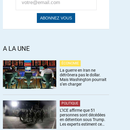
A LA UNE
ÉCONOMIE
La guerre en Iran ne
détrônera pas le dollar.
Mais Washington pourrait
s’en charger
POLITIQUE
L’ICE affirme que 51
personnes sont décédées
en détention sous Trump.
Les experts estiment ce
chiffre sous-estimé