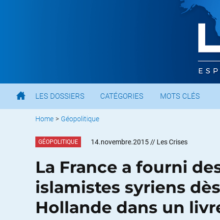
LES DOSSIERS
CATÉGORIES
MOTS CLÉS
Home
>
Géopolitique
14.novembre.2015
// Les Crises
GÉOPOLITIQUE
La France a fourni de
islamistes syriens dè
Hollande dans un livr