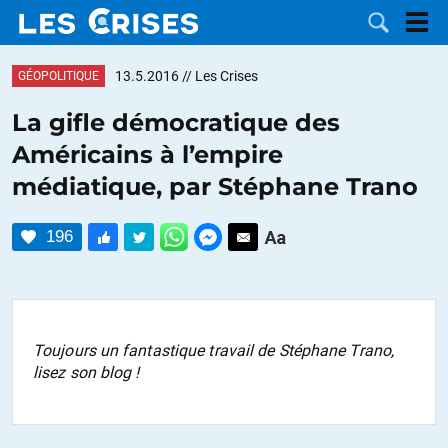
13.5.2016
// Les Crises
GÉOPOLITIQUE
La gifle démocratique des
Américains à l’empire
LES
médiatique, par Stéphane Trano
DOSSIERS
CATÉGORIES
196
MOTS CLÉS
NOUS
Toujours un fantastique travail de Stéphane Trano,
CONTACTER
FAIRE UN
lisez son blog !
DON