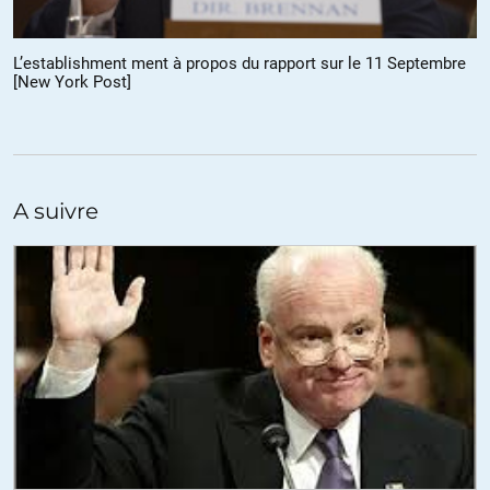
pas compte qu’ils ont failli. Soit par un formatage scolaire, soit
pour des raisons professionnels : ne pas être trop critique pour
trouver ou garder son emploi.
L’establishment ment à propos du rapport sur le 11 Septembre
[New York Post]
Je pense pas qu’il y ait un juste complètement juste ou idéal, mais
on pourrait améliorer le système en incluant, en plus de la
démocratie représentative, un côté démocratie participative et un
composante technocrate très limitée à certaines questions
scientifiques non sociales.
A suivre
Je m’explique un peu sur le dernier point, appartenant au milieu
scientifique académique, je vois au quotidien les politiques
prendre des décisions absurdes car (i) ils ne comprennent pas le
sujet et (ii) ils ont des intérêts autres. Le rôle purement consultatif
est parfois trop limité.
+12
ALERTER
DUGUESCLIN
//
13.05.2016 à 18h03
Le rôle des journalistes est aussi d’accepter le contradictoire