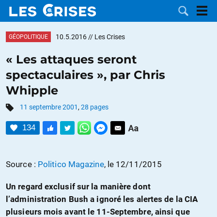
10.5.2016
// Les Crises
GÉOPOLITIQUE
« Les attaques seront
spectaculaires », par Chris
LES
Whipple
DOSSIERS
CATÉGORIES
11 septembre 2001
,
28 pages
134
MOTS CLÉS
NOUS
Source :
Politico Magazine
, le 12/11/2015
CONTACTER
FAIRE UN
Un regard exclusif sur la manière dont
l’administration Bush a ignoré les alertes de la CIA
DON
plusieurs mois avant le 11-Septembre, ainsi que