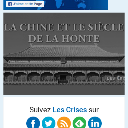
combat est de l’ordre du politique, de l’environnement. Voilà qui
témoigne bien de l’autisme de cette classe de gouvernant sensible à
ses seuls intérêts, ouverte à ses seules idées, à l’écoute de ses seuls
intérêts. Car la mise au travail dont parle l’ex président-nabot n’est
rien de plus que la domination et la sujétion du peuple.
+53
ALERTER
Crapaud Rouge
//
05.05.2016 à 20h18
«
tous ont droit à une pique sur le fait qu’ils sont supposés ne pas
bosser alors que leur combat est de l’ordre du politique
» : voilà qui
est finement observé ! Je n’ai pas vérifié si c’était vraiment vrai
d’après le strict contenu du billet, mais bravo quand même parce
qu’ils ne pensent qu’à ça : comment faire bosser les gens sans les
payer, ou comment faire financer les études des jeunes par du
crédit à la consommation pompeusement rebaptisé
« investissement ». (Cf.
http://www.les-crises.fr/video-universites-
Suivez
Les Crises
sur
americaines-le-cauchemar-de-la-dette-etudiante/
) Dans le même
mouvement, comment avantager toujours plus les
« entrepreneurs » parés de toutes les vertus, y compris en réduisant