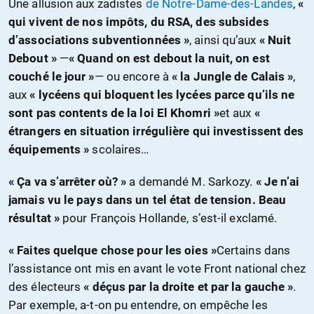
Une allusion aux zadistes
de Notre-Dame-des-Landes
,
«
qui vivent de nos impôts, du RSA, des subsides
d’associations subventionnées »
, ainsi qu’aux
« Nuit
Debout »
—
« Quand on est debout la nuit, on est
couché le jour »
— ou encore à
« la Jungle de Calais »
,
aux
« lycéens qui bloquent les lycées parce qu’ils ne
sont pas contents de la loi El Khomri »
et aux
«
étrangers en situation irrégulière qui investissent des
équipements »
scolaires…
« Ça va s’arrêter où? »
a demandé M. Sarkozy.
« Je n’ai
jamais vu le pays dans un tel état de tension. Beau
résultat »
pour François Hollande, s’est-il exclamé.
« Faites quelque chose pour les oies »
Certains dans
l’assistance ont mis en avant le vote Front national chez
des électeurs
« déçus par la droite et par la gauche »
.
Par exemple, a-t-on pu entendre, on empêche les