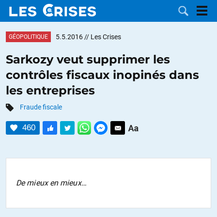
5.5.2016
// Les Crises
GÉOPOLITIQUE
Sarkozy veut supprimer les
contrôles fiscaux inopinés dans
LES
les entreprises
DOSSIERS
CATÉGORIES
Fraude fiscale
460
MOTS CLÉS
NOUS
CONTACTER
FAIRE UN
De mieux en mieux…
DON