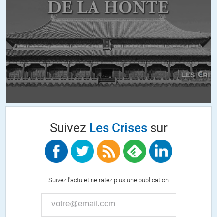
Là aussi ça s’est su mais ça été étouffé…
+1
ALERTER
Suivez
Les Crises
sur
Suivez l'actu et ne ratez plus une publication