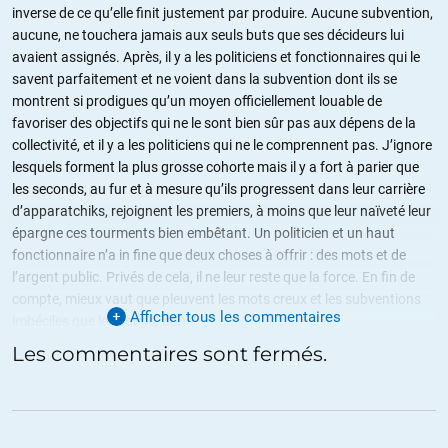
inverse de ce qu’elle finit justement par produire. Aucune subvention,
aucune, ne touchera jamais aux seuls buts que ses décideurs lui
avaient assignés. Après, il y a les politiciens et fonctionnaires qui le
savent parfaitement et ne voient dans la subvention dont ils se
montrent si prodigues qu’un moyen officiellement louable de
favoriser des objectifs qui ne le sont bien sûr pas aux dépens de la
collectivité, et il y a les politiciens qui ne le comprennent pas. J’ignore
lesquels forment la plus grosse cohorte mais il y a fort à parier que
les seconds, au fur et à mesure qu’ils progressent dans leur carrière
d’apparatchiks, rejoignent les premiers, à moins que leur naïveté leur
épargne ces tourments bien embêtant. Un politicien et un haut
fonctionnaire n’a in fine que deux choses à offrir : des mots et de
l’argent public. Privés de cela, il ne leur reste que la force. En fin de
compte, mieux vaut que pleuvent les mots creux et les subventions
Afficher tous les commentaires
imbéciles que les coups, non ?
Les commentaires sont fermés.
+5
ALERTER
6422amri
//
27.08.2022 à 14h42