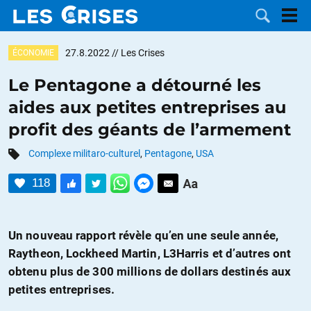
27.8.2022
// Les Crises
ÉCONOMIE
Le Pentagone a détourné les
aides aux petites entreprises au
LES
profit des géants de l’armement
DOSSIERS
CATÉGORIES
Complexe militaro-culturel
,
Pentagone
,
USA
118
MOTS CLÉS
NOUS
Un nouveau rapport révèle qu’en une seule année,
Raytheon, Lockheed Martin, L3Harris et d’autres ont
CONTACTER
FAIRE UN
obtenu plus de 300 millions de dollars destinés aux
petites entreprises.
DON