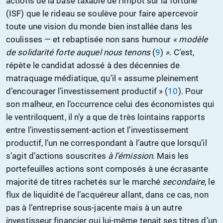
actions de la base taxable de l’impôt sur la fortune
(ISF) que le rideau se soulève pour faire apercevoir
toute une vision du monde bien installée dans les
coulisses — et rebaptisée non sans humour
« modèle
de solidarité forte auquel nous tenons
(
9
)
»
. C’est,
répète le candidat adossé à des décennies de
matraquage médiatique, qu’il « assume pleinement
d’encourager l’investissement productif » (
10
). Pour
son malheur, en l’occurrence celui des économistes qui
le ventriloquent, il n’y a que de très lointains rapports
entre l’investissement-action et l’investissement
productif, l’un ne correspondant à l’autre que lorsqu’il
s’agit d’actions souscrites
à l’émission
. Mais les
portefeuilles actions sont composés à une écrasante
majorité de titres rachetés sur le marché
secondaire
, le
flux de liquidité de l’acquéreur allant, dans ce cas, non
pas à l’entreprise sous-jacente mais à un autre
investisseur financier qui lui-même tenait ses titres d’un