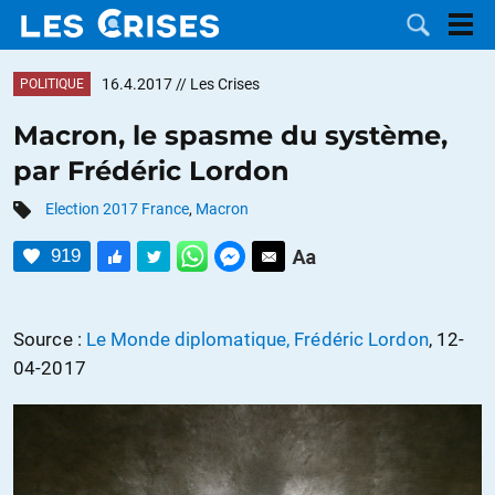
16.4.2017
// Les Crises
POLITIQUE
Macron, le spasme du système,
par Frédéric Lordon
LES
Election 2017 France
,
Macron
DOSSIERS
CATÉGORIES
919
MOTS CLÉS
Source :
Le Monde diplomatique, Frédéric Lordon
, 12-
NOUS
04-2017
CONTACTER
FAIRE UN
DON