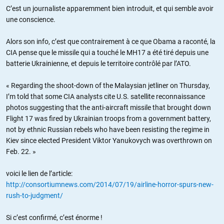
C’est un journaliste apparemment bien introduit, et qui semble avoir
une conscience.
Alors son info, c’est que contrairement à ce que Obama a raconté, la
CIA pense que le missile qui a touché le MH17 a été tiré depuis une
batterie Ukrainienne, et depuis le territoire contrôlé par l’ATO.
« Regarding the shoot-down of the Malaysian jetliner on Thursday,
I’m told that some CIA analysts cite U.S. satellite reconnaissance
photos suggesting that the anti-aircraft missile that brought down
Flight 17 was fired by Ukrainian troops from a government battery,
not by ethnic Russian rebels who have been resisting the regime in
Kiev since elected President Viktor Yanukovych was overthrown on
Feb. 22. »
voici le lien de l’article:
http://consortiumnews.com/2014/07/19/airline-horror-spurs-new-
rush-to-judgment/
Si c’est confirmé, c’est énorme !