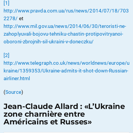
[1]
http://www.pravda.com.ua/rus/news/2014/07/18/703
2278/
et
http://www.mil.gov.ua/news/2014/06/30/teroristi-ne-
zahoplyuvali-bojovu-tehniku-chastin-protipovitryanoi-
oboroni-zbrojnih-sil-ukraini-v-doneczku/
[2]
http://www.telegraph.co.uk/news/worldnews/europe/u
kraine/1359353/Ukraine-admits-it-shot-down-Russian-
airliner.html
(
Source
)
Jean-Claude Allard : «L’Ukraine
zone charnière entre
Américains et Russes»