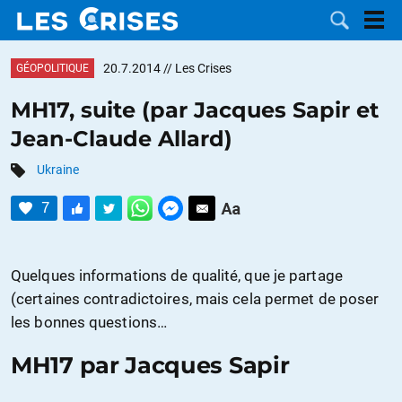
20.7.2014
// Les Crises
GÉOPOLITIQUE
MH17, suite (par Jacques Sapir et
Jean-Claude Allard)
LES
Ukraine
DOSSIERS
CATÉGORIES
7
MOTS CLÉS
Quelques informations de qualité, que je partage
NOUS
(certaines contradictoires, mais cela permet de poser
les bonnes questions…
CONTACTER
FAIRE UN
MH17 par Jacques Sapir
DON