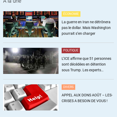
A la une
Tout ca pour dire que cela joue bcp, mon calcul est aussi pourri
que ceux qu’on retrouve plus haut. Il nous faut les boites noires
ÉCONOMIE
avant de se lancer dans des conjectures !
La guerre en Iran ne détrônera
pas le dollar. Mais Washington
pourrait s’en charger
harvest02
//
20.07.2014 à 18h27
POLITIQUE
L’avion, à l’instant du contact avec le missile, a une vitesse
L’ICE affirme que 51 personnes
horizontale non nulle (d’environ 900km/h); les principes
sont décédées en détention
élémentaires de physique nous enseignent que sa vitesse juste
sous Trump. Les experts
après l’impact ne peut être nulle: Elle « démarre » de 900 km/h pour
estiment ce chiffre sous-estimé
décroitre vers 0, pendant un certain temps, sous l’effet de la
résistance de l’air et d’autres facteurs. En aucun cas, l’avion ou un
DIVERS
de ses fragments ne peut tomber verticalement. Le point de chute
APPEL AUX DONS AOÛT – LES-
est donc situé en aval de sa trajectoire d’origine.
CRISES A BESOIN DE VOUS !
ALERTER