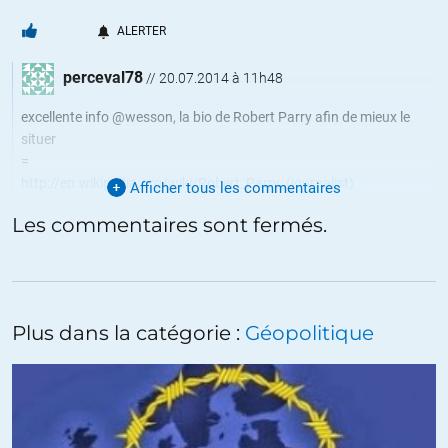
ALERTER
perceval78
//
20.07.2014 à 11h48
excellente info @wesson, la bio de Robert Parry afin de mieux le
situer
=
http://en.wikipedia.org/wiki/Robert_Parry_(journalist)
Afficher tous les commentaires
=
Les commentaires sont fermés.
Ironie de l’histoire Kerry était avec Perry dans l’histoire des Contras
=
http://www.salon.com/2004/10/25/contra/
=
Robert Parry a recu le prix George Polk en 1984 , cette année c’était
Plus dans la catégorie :
Géopolitique
Poitras,Greenwald,Snowden
=
http://www.youtube.com/watch?v=nwJRefYUqHc
ALERTER