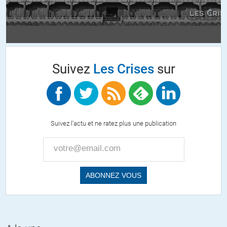
percutte l’avion doit avoir -au moins- la même vitesse que celui-ci,
non ?
ALERTER
spow
//
21.07.2014 à 00h22
Suivez
Les Crises
sur
Il peut y avoir plusieurs cas de figure qui varient de la
desintegration complete de l’avion (debris qui vont rapidement
freiner leur vitesse sol sous l’action de la friction) jusqu’a une
integrite structurelle non compromise (ailes et empennage
relativement intacts) qui fait que l’avion continue de voler.
Suivez l'actu et ne ratez plus une publication
Il semble que ca se joue a quelques dizaines de kms dans les
articles, pour donner une petite idee un vol de croisiere parcourt
envion 15 kms a la minute. Si l’avion continue a « voler » apres
etre touche par un missile (toujours suppose a ce jour),
admettons une moyenne Vsol = 10 kms/min apres impact, et
considerons une finesse de 10 (moitie d’une finesse standard
d’avion de ligne) alors l’avion aura vole 100 kms avant le crash.