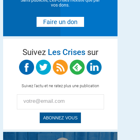
Sans publicité, Les-Crises n'existe que par
vos dons.
Faire un don
Suivez
Les Crises
sur
Suivez l'actu et ne ratez plus une publication