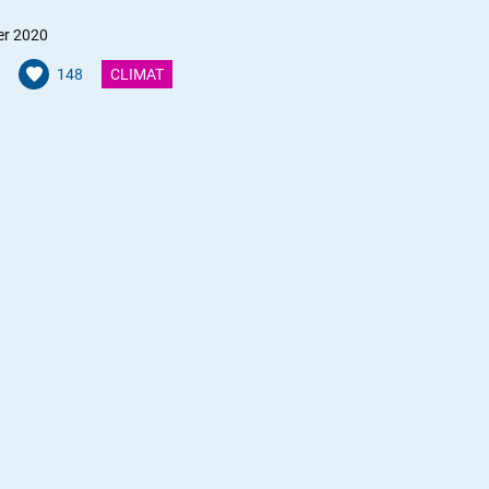
er 2020
148
CLIMAT