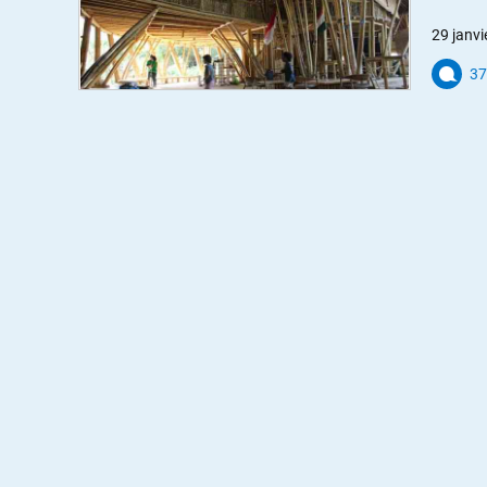
29 janvi
37