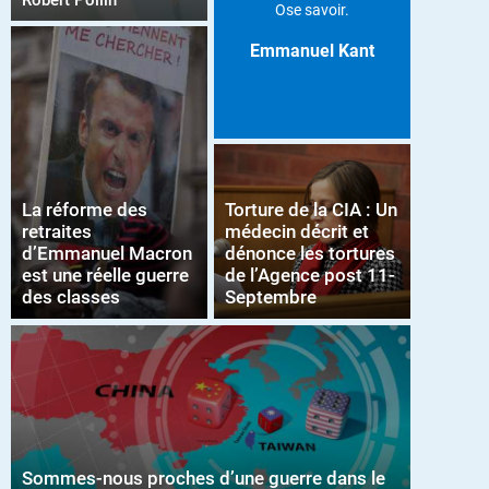
Robert Pollin
Ose savoir.
Emmanuel Kant
La réforme des
Torture de la CIA : Un
retraites
médecin décrit et
d’Emmanuel Macron
dénonce les tortures
est une réelle guerre
de l’Agence post 11-
des classes
Septembre
Sommes-nous proches d’une guerre dans le