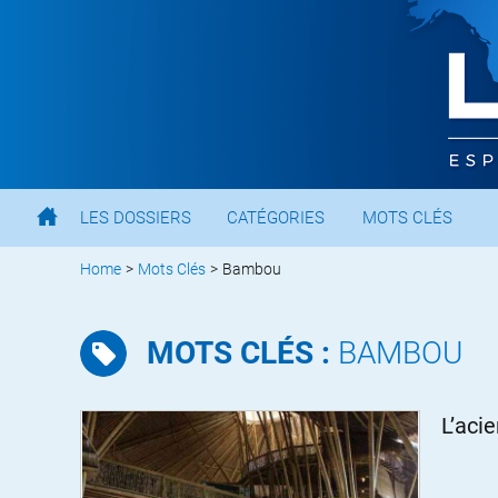
LES DOSSIERS
CATÉGORIES
MOTS CLÉS
Home
>
Mots Clés
>
Bambou
MOTS CLÉS :
BAMBOU
L’aci