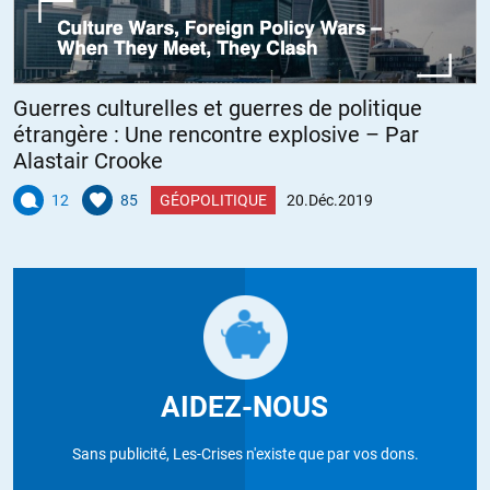
Guerres culturelles et guerres de politique
étrangère : Une rencontre explosive – Par
Alastair Crooke
12
85
GÉOPOLITIQUE
20.Déc.2019
AIDEZ-NOUS
Sans publicité, Les-Crises n'existe que par vos dons.