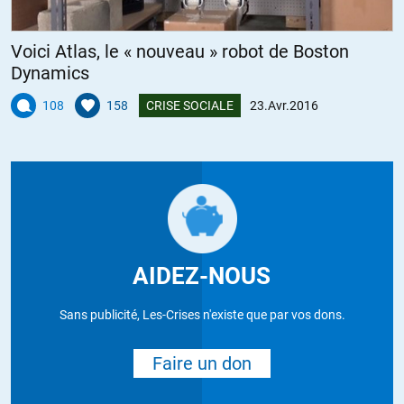
Voici Atlas, le « nouveau » robot de Boston
Dynamics
108
158
CRISE SOCIALE
23.Avr.2016
AIDEZ-NOUS
Sans publicité, Les-Crises n'existe que par vos dons.
Faire un don