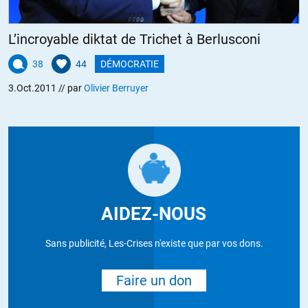
L’incroyable diktat de Trichet à Berlusconi
38
44
DÉMOCRATIE
3.Oct.2011
// par
Olivier Berruyer
AIDEZ-NOUS
Sans publicité, Les-Crises n'existe que par vos dons.
Faire un don