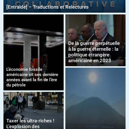
[Entraide] – Traductions et Relectures
De la guerre perpétuelle
à la guerre éternelle : la
politique étrangère
américaine en 2023
L’économie fossile
américaine vit ses dernière
années avant la fin de l’ère
du pétrole
Taxer les ultra-riches !
L’explosion des