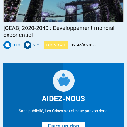
[GEAB] 2020-2040 : Développement mondial
exponentiel
110
275
ÉCONOMIE
19.Août.2018
AIDEZ-NOUS
Sans publicité, Les-Crises n'existe que par vos dons.
Faire un don