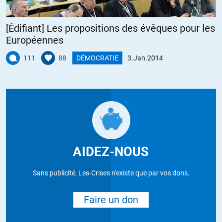
[Édifiant] Les propositions des évêques pour les
Européennes
111
88
DÉMOCRATIE
3.Jan.2014
AIDEZ-NOUS
Sans publicité, Les-Crises n'existe que par vos dons.
Faire un don