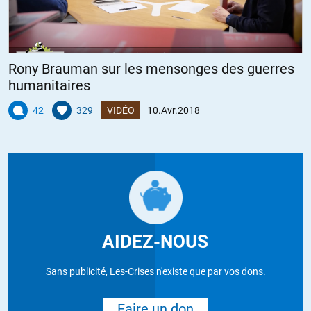
Rony Brauman sur les mensonges des guerres
humanitaires
42
329
VIDÉO
10.Avr.2018
AIDEZ-NOUS
Sans publicité, Les-Crises n'existe que par vos dons.
Faire un don