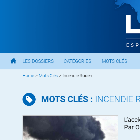
LES DOSSIERS
CATÉGORIES
MOTS CLÉS
Home
>
Mots Clés
>
Incendie Rouen
MOTS CLÉS :
INCENDIE 
L’acc
Par Ol