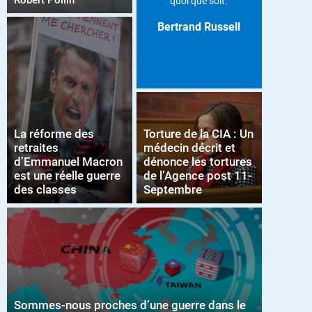
Robert Pollin
quoi que soit.
Bertrand Russell
La réforme des
Torture de la CIA : Un
retraites
médecin décrit et
d’Emmanuel Macron
dénonce les tortures
est une réelle guerre
de l’Agence post 11-
des classes
Septembre
Sommes-nous proches d’une guerre dans le