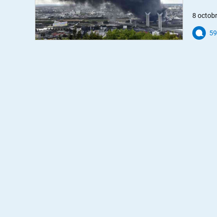
8 octob
59