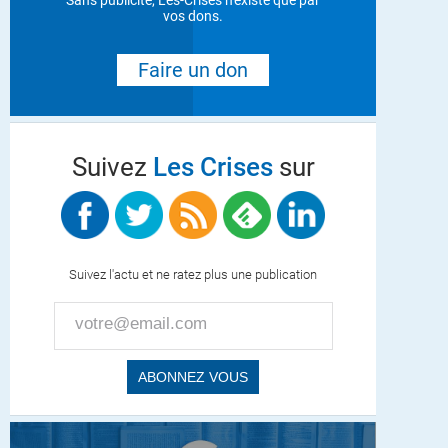
Sans publicité, Les-Crises n'existe que par
vos dons.
Faire un don
Suivez
Les Crises
sur
Suivez l'actu et ne ratez plus une publication