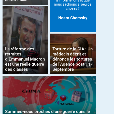
Robert Pollin
d’informations et que
nous sachions si peu de
choses ?
Noam Chomsky
La réforme des
Torture de la CIA : Un
retraites
médecin décrit et
d’Emmanuel Macron
dénonce les tortures
est une réelle guerre
de l’Agence post 11-
des classes
Septembre
Sommes-nous proches d’une guerre dans le