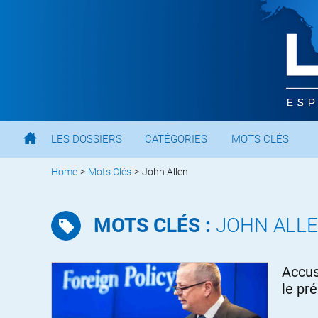
LES DOSSIERS
CATÉGORIES
MOTS CLÉS
Home
>
Mots Clés
>
John Allen
MOTS CLÉS :
JOHN ALL
Accus
le pr