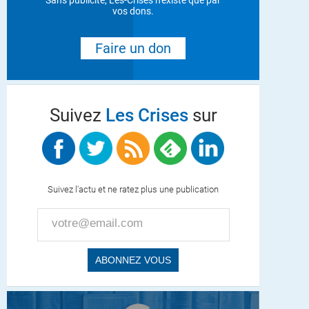
Sans publicité, Les-Crises n'existe que par
vos dons.
Faire un don
Suivez
Les Crises
sur
Suivez l'actu et ne ratez plus une publication