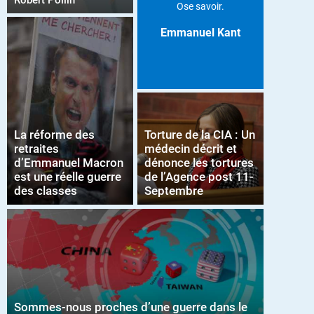
Robert Pollin
Ose savoir.
Emmanuel Kant
La réforme des
Torture de la CIA : Un
retraites
médecin décrit et
d’Emmanuel Macron
dénonce les tortures
est une réelle guerre
de l’Agence post 11-
des classes
Septembre
Sommes-nous proches d’une guerre dans le