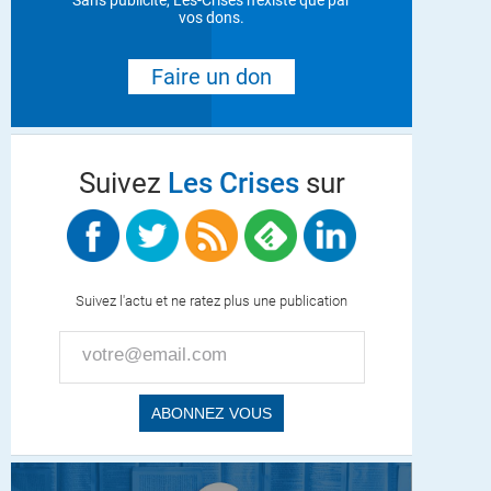
Sans publicité, Les-Crises n'existe que par
vos dons.
Faire un don
Suivez
Les Crises
sur
Suivez l'actu et ne ratez plus une publication