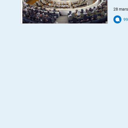
28 mars
99