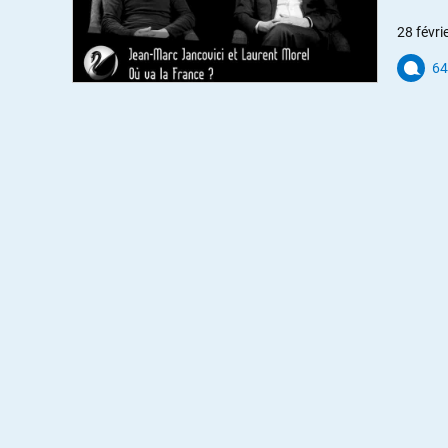
28 févri
64