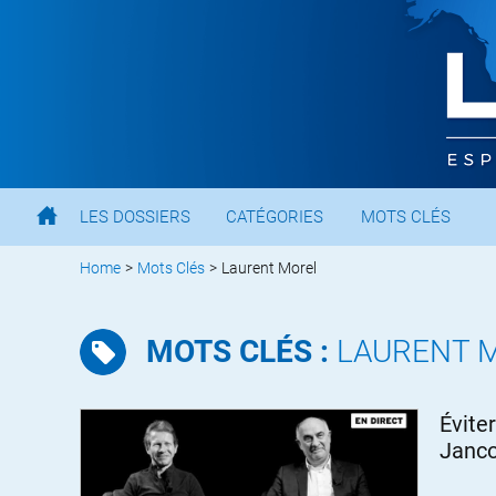
LES DOSSIERS
CATÉGORIES
MOTS CLÉS
Home
>
Mots Clés
>
Laurent Morel
MOTS CLÉS :
LAURENT 
Évite
Janco