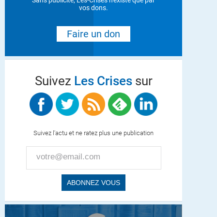
Sans publicité, Les-Crises n'existe que par
vos dons.
Faire un don
Suivez
Les Crises
sur
Suivez l'actu et ne ratez plus une publication