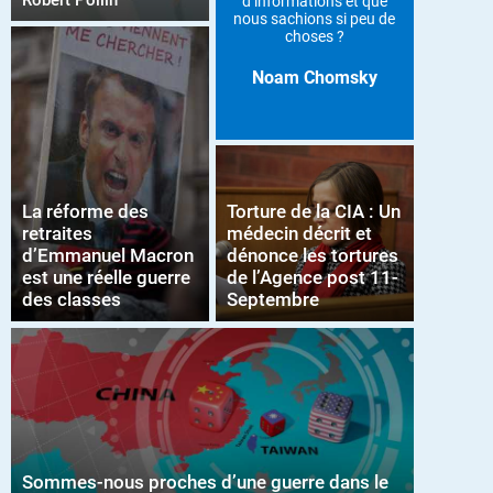
Robert Pollin
d’informations et que
nous sachions si peu de
choses ?
Noam Chomsky
La réforme des
Torture de la CIA : Un
retraites
médecin décrit et
d’Emmanuel Macron
dénonce les tortures
est une réelle guerre
de l’Agence post 11-
des classes
Septembre
Sommes-nous proches d’une guerre dans le