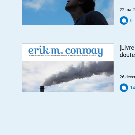
22 mai 
0
[Livr
doute
26 déce
14