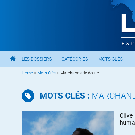
LES DOSSIERS
CATÉGORIES
MOTS CLÉS
Home
>
Mots Clés
>
Marchands de doute
MOTS CLÉS :
MARCHAND
Clive
huma