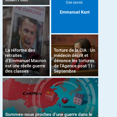
Robert Pollin
Ose savoir.
Emmanuel Kant
La réforme des
Torture de la CIA : Un
retraites
médecin décrit et
d’Emmanuel Macron
dénonce les tortures
est une réelle guerre
de l’Agence post 11-
des classes
Septembre
Sommes-nous proches d’une guerre dans le