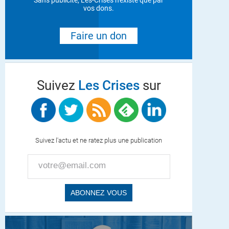
Sans publicité, Les-Crises n'existe que par
vos dons.
Faire un don
Suivez
Les Crises
sur
Suivez l'actu et ne ratez plus une publication