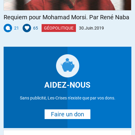
Requiem pour Mohamad Morsi. Par René Naba
21
65
GÉOPOLITIQUE
30.Juin.2019
AIDEZ-NOUS
Sans publicité, Les-Crises n'existe que par vos dons.
Faire un don