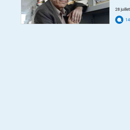
28 juill
14