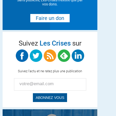
Sans publicité, Les-Crises n'existe que par
vos dons.
Faire un don
Suivez
Les Crises
sur
Suivez l'actu et ne ratez plus une publication