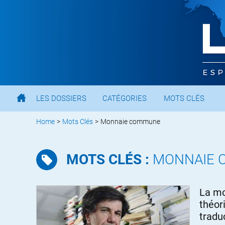
LES DOSSIERS
CATÉGORIES
MOTS CLÉS
Home
>
Mots Clés
>
Monnaie commune
MOTS CLÉS :
MONNAIE 
La mo
théor
tradu