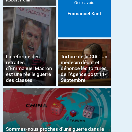
Robert Pollin
Ose savoir.
Emmanuel Kant
La réforme des
Torture de la CIA : Un
retraites
médecin décrit et
d’Emmanuel Macron
dénonce les tortures
est une réelle guerre
de l’Agence post 11-
des classes
Septembre
Sommes-nous proches d’une guerre dans le