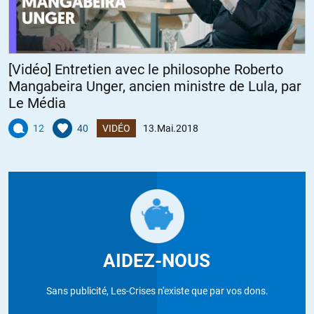
[Vidéo] Entretien avec le philosophe Roberto
Mangabeira Unger, ancien ministre de Lula, par
Le Média
12
40
VIDÉO
13.Mai.2018
AIDEZ-NOUS
Sans publicité, Les-Crises n'existe que par vos dons.