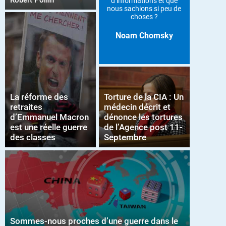
Robert Pollin
d’informations et que
nous sachions si peu de
choses ?
Noam Chomsky
La réforme des
Torture de la CIA : Un
retraites
médecin décrit et
d’Emmanuel Macron
dénonce les tortures
est une réelle guerre
de l’Agence post 11-
des classes
Septembre
Sommes-nous proches d’une guerre dans le