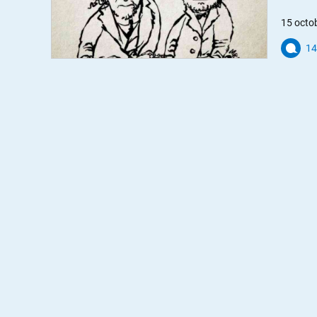
15 octo
14