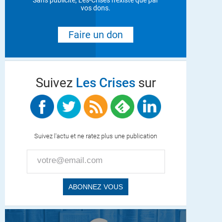
Sans publicité, Les-Crises n'existe que par
vos dons.
Faire un don
Suivez
Les Crises
sur
Suivez l'actu et ne ratez plus une publication