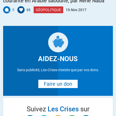
courante en Arabie saoudite, par René Naba
5
88
GÉOPOLITIQUE
19.Nov.2017
AIDEZ-NOUS
Sans publicité, Les-Crises n'existe que par vos dons.
Faire un don
Suivez
Les Crises
sur