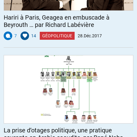
Hariri à Paris, Geagea en embuscade à
Beyrouth … par Richard Labévière
7
14
GÉOPOLITIQUE
28.Déc.2017
La prise d’otages politique, une pratique