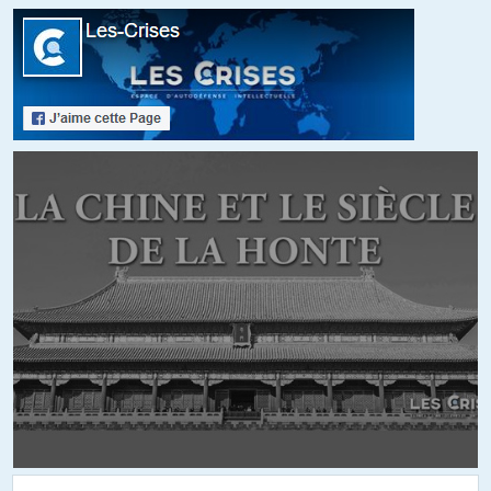
scc
//
28.03.2026 à 20h37
“ Son programme nucléaire est en ruines. Ses défenses aériennes
sont en lambeaux : les frappes de juin ont détruit la plupart de ses
sites de missiles sol-air et ont ouvert d’énormes brèches dans son
réseau de radars d’alerte précoce. ”
———————
Il a fumé quoi le gars? Il pense que depuis juin 2025 l’Iran s’est
contenté de végéter? Qu’il n’a pas produit le missiles et de drones à la
chaîne ?
Il montre juste une chose: l’ignorance crasse de ce qui se passe en
Iran et le complexe de supériorité permanent que les USA ont vis-à-
vis de ce pays.
+5
ALERTER