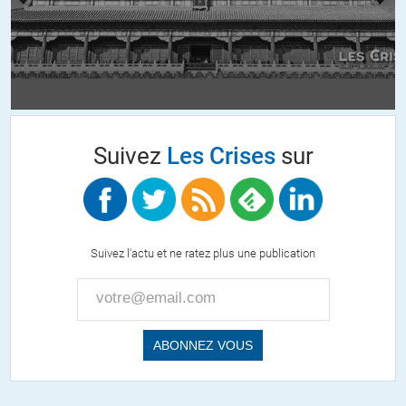
RGT
//
08.07.2024 à 10h56
Ne venez pas pleurer si vous vous rendez enfin compte que la
ripoux-blique n’est qu’une escroquerie et que voter ne sert qu’à
renforcer la DICTATURE de l’oligarchie, de la CASTE qui détient le
pouvoir via des « partis » via une propagande qui lobotomise TOUS
les « simples gueux » (ou « moins que rien », « sans dents » etc.).
Nous vivons bel et bien dans une démocrature (ou une
Suivez
Les Crises
sur
démocrassie, au choix) et l’avis des manants n’est pas prise en
compte par les « élites » bouffies de suffisance qui ne veillent qu’à
préserver leurs intérêts de caste.
Pourquoi selon-vous les SEULS moyens efficaces qui permettraient
Suivez l'actu et ne ratez plus une publication
réellement de forcer les « représentants » à respecter la volonté de
ceux qu’ils sont censé représenter sont ILLÉGAUX : Le mandat
impératif (créé par la Commune de Paris, on a vu le massacre qui a
suivi) et le référendum révocatoire (il ne faut pas rêver).
L’oligarchie sui détient le pouvoir de droit « Divin » ou « républicain »
ne se laissera pas dépouiller de cet avantage (bien mal) acquis et
sera prête à massacrer la populace (les « sous-merdes »