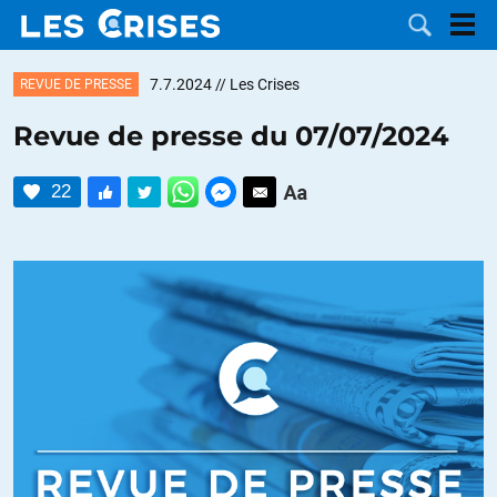
7.7.2024
// Les Crises
REVUE DE PRESSE
Revue de presse du 07/07/2024
LES
22
DOSSIERS
CATÉGORIES
MOTS CLÉS
NOUS
CONTACTER
FAIRE UN
DON