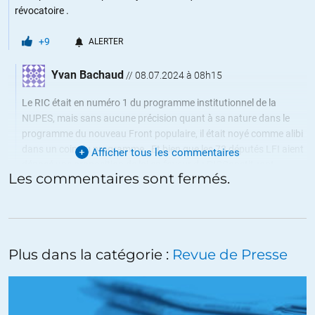
révocatoire .
+9
ALERTER
Yvan Bachaud
//
08.07.2024 à 08h15
Le RIC était en numéro 1 du programme institutionnel de la
NUPES, mais sans aucune précision quant à sa nature dans le
programme du nouveau Front populaire, il était noyé comme alibi
dans un coin du programme . Et bien que les 73 députés LFI aient
Afficher tous les commentaires
déposé une proposition de loi en faveur du RICConstituant
Les commentaires sont fermés.
Presque aucun candidat, LFI ne l’avait dans sa profession de foi.
Si LFI veut pouvoir AGIR à l’assemblée nationale il doivent
immédiatement mettre le RIC constituant à l’ordre du jour.
+3
ALERTER
Plus dans la catégorie :
Revue de Presse
Bouddha Vert
//
07.07.2024 à 11h03