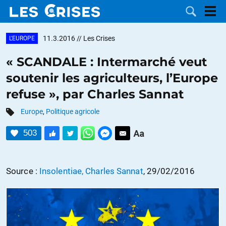
11.3.2016
// Les Crises
L'EUROPE
« SCANDALE : Intermarché veut
soutenir les agriculteurs, l’Europe
LES
refuse », par Charles Sannat
DOSSIERS
CATÉGORIES
Europe
,
Politique agricole
503
MOTS CLÉS
NOUS
Source :
Insolentiae, Charles Sannat
, 29/02/2016
CONTACTER
FAIRE UN
DON