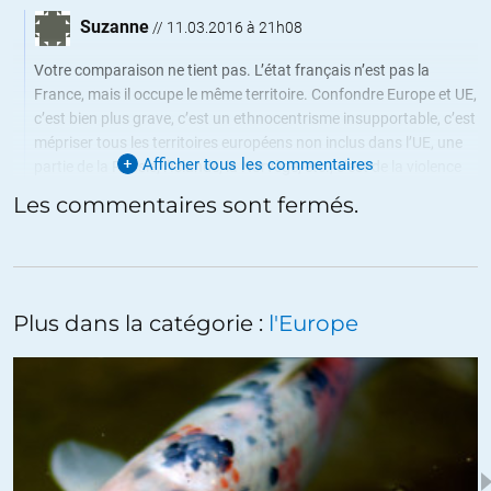
Suzanne
//
11.03.2016 à 21h08
Votre comparaison ne tient pas. L’état français n’est pas la
France, mais il occupe le même territoire. Confondre Europe et UE,
c’est bien plus grave, c’est un ethnocentrisme insupportable, c’est
mépriser tous les territoires européens non inclus dans l’UE, une
Afficher tous les commentaires
partie de la Russie, l’Islande, la Norvège, etc., c’est de la violence
du langage, c’est la destruction d’une identité.
Les commentaires sont fermés.
+4
ALERTER
V_Parlier
//
12.03.2016 à 14h09
Plus dans la catégorie :
l'Europe
Certes. Mais j’aime tout de même beaucoup le ton de l’article,
autant que le contenu, les occasions saisies autour du sujet
pour remarquer la folie de ce totalitarisme marchand (et même
pas si libéral au sens originel du terme) régnant sur cette zone
qui se fait appeler « le monde libre ».
+1