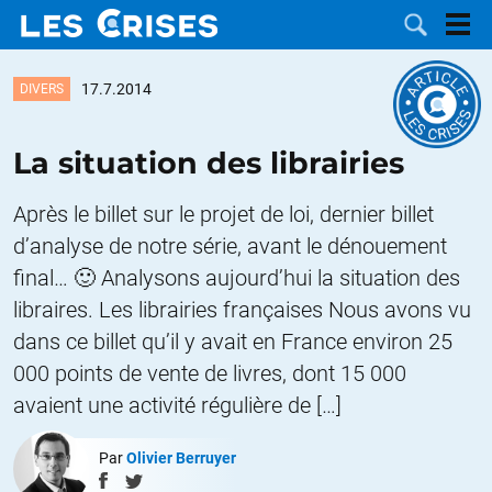
17.7.2014
DIVERS
La situation des librairies
LES
Après le billet sur le projet de loi, dernier billet
DOSSIERS
d’analyse de notre série, avant le dénouement
CATÉGORIES
final… 🙂 Analysons aujourd’hui la situation des
MOTS CLÉS
libraires. Les librairies françaises Nous avons vu
dans ce billet qu’il y avait en France environ 25
NOUS
000 points de vente de livres, dont 15 000
avaient une activité régulière de […]
CONTACTER
FAIRE UN
Par
Olivier Berruyer
DON