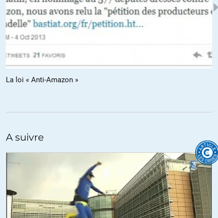
excusez moi @Deres mais je pense qu’il faut attendre d’avoir un
peu de recul historique pour savoir si vos assertions sont justes.
ALERTER
Franck
//
17.07.2014 à 11h36
La loi « Anti-Amazon »
Concernant Amazon, il faut rajouter qu’ils s’octroient les termes
de paiement qu’ils veulent (plus de 120 jours), qu’il décident de
la remise (50% quand une librairie de moyenne taille obtient en
moyenne 35%) et qu’ils font payer à l’éditeur les frais de
livraison…
A suivre
ce n’est pas juste un super business model, c’est aussi une
machine à briser la concurrence (et je ne parle pas des
conditions de travail).