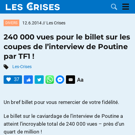
12.6.2014
// Les Crises
DIVERS
240 000 vues pour le billet sur les
coupes de l’interview de Poutine
LES
par TF1 !
DOSSIERS
CATÉGORIES
Les-Crises
37
MOTS CLÉS
NOUS
Un bref billet pour vous remercier de votre fidélité.
CONTACTER
FAIRE UN
Le billet sur le caviardage de l’interview de Poutine a
atteint l’incroyable total de 240 000 vues – près d’un
DON
quart de million !