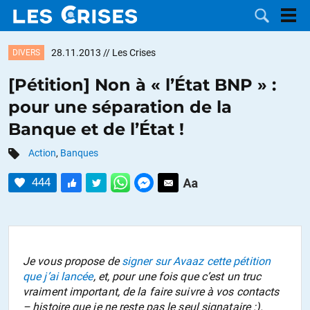
28.11.2013
// Les Crises
DIVERS
[Pétition] Non à « l’État BNP » :
pour une séparation de la
LES
Banque et de l’État !
DOSSIERS
CATÉGORIES
Action
,
Banques
444
MOTS CLÉS
NOUS
CONTACTER
FAIRE UN
Je vous propose de
signer sur Avaaz cette pétition
que j’ai lancée
, et, pour une fois que c’est un truc
DON
vraiment important, de la faire suivre à vos contacts
– histoire que je ne reste pas le seul signataire :).