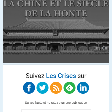
êtes dos au mur ! Attaquez, nous sommes là, nous sommes tous là,
nous sommes avec vous.
Un citoyen
ALERTER
GRRR
//
22.11.2013 à 00h00
Et apparemment la censure a frappé! J’apprécie beaucoup ce que
je peux lire ici (diversité et qualité des articles et des messages)
ainsi que le travail énorme fourni, et je transmets souvent le lien de
ce site, mais sur ce coup là, je suis vraiment très surpris de ces
méthodes. Vraiment surpris.
Suivez
Les Crises
sur
Enfin, pour terminer sur une note humoristique:
« Ce n’est pas parce qu’il sont nombreux a voir tort qu’ils ont
raison » (Coluche)
+1
ALERTER
Suivez l'actu et ne ratez plus une publication