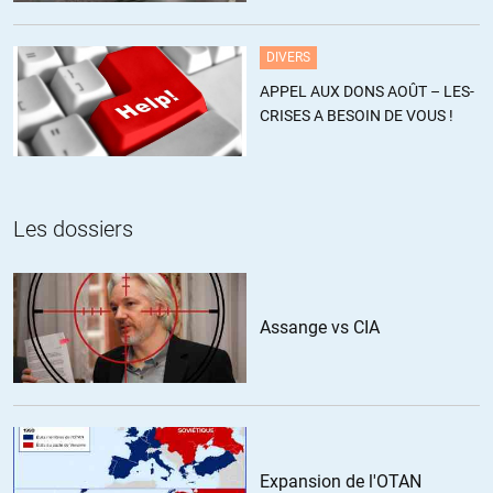
estiment ce chiffre sous-estimé
ALERTER
DIVERS
APPEL AUX DONS AOÛT – LES-
BA
//
21.11.2013 à 08h42
CRISES A BESOIN DE VOUS !
J’ai signé.
Et Karine Berger, elle a signé ?
Les dossiers
ALERTER
Surya
//
21.11.2013 à 10h15
Assange vs CIA
Non. elle doit être encore en train de vanter sur twitter l’ambition de
sa réforme qui filialise 0,75% des activités des banques françaises
ALERTER
Expansion de l'OTAN