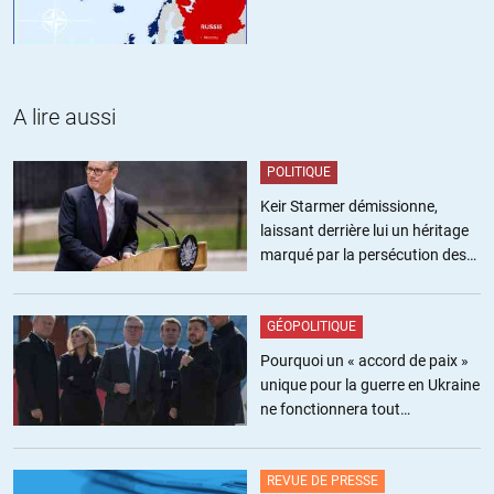
Dami1
//
21.11.2013 à 10h26
Oui elle a signé…un nouveau livre intitulé « Les Trente Glorieuses
sont devant nous…mais on ne les trouve pas »
A lire aussi
ALERTER
POLITIQUE
Keir Starmer démissionne,
Jmeransaigne
//
21.11.2013 à 11h03
laissant derrière lui un héritage
marqué par la persécution des
Karine Berger ce matin sur France Inter affirme qu’il est normal que
militants pro-palestiniens
nous contribuions plus financièrement, je me demande si elle a
demandé à ces acolytes la même chose ou si elle flippe tellement
GÉOPOLITIQUE
qu’elle a pour une fois fermé sa bouche!
Pourquoi un « accord de paix »
ALERTER
unique pour la guerre en Ukraine
ne fonctionnera tout
Dami1
//
21.11.2013 à 11h27
simplement pas
Bah je comprends pas 😀 Elle écrit « les 30 Glorieuses sont devant
REVUE DE PRESSE