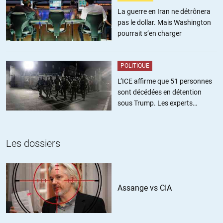
régime. C’est le lot de tous les médias dits alternatifs…
La guerre en Iran ne détrônera
pas le dollar. Mais Washington
ALERTER
pourrait s’en charger
POLITIQUE
L’ICE affirme que 51 personnes
sont décédées en détention
sous Trump. Les experts
estiment ce chiffre sous-estimé
Les dossiers
Assange vs CIA