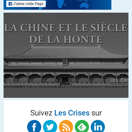
Sinoué
//
21.03.2019 à 11h13
Payer, payer, toujours payer…avec sa paye qui arrive en peau de
chagrin sur le compte avec les impôts à la source.
Il faudra tout payer car nos impôts ne paieront même plus un service
publique d’une démocratie digne de ce nom…
S’il faut payer en plus des journalistes pour avoir des enquètes
d’investigations sérieuses, sans média mensonge, cela dit dans quel
état le journalisme en est arrivée aujourd’hui.
Mais s’il faut payer, autant payer avec sa paye des personnes qui
font bien leur travail, qu’avec nos impôts payer des médias
mensonges qui sont tous subventionnés à nos frais…
Suivez
Les Crises
sur
+1
ALERTER