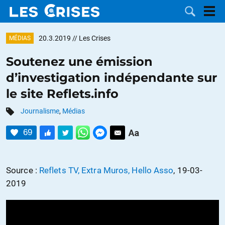
20.3.2019
// Les Crises
MÉDIAS
Soutenez une émission
d’investigation indépendante sur
LES
le site Reflets.info
DOSSIERS
CATÉGORIES
Journalisme
,
Médias
69
MOTS CLÉS
NOUS
Source :
Reflets TV, Extra Muros, Hello Asso
, 19-03-
2019
CONTACTER
FAIRE UN
DON