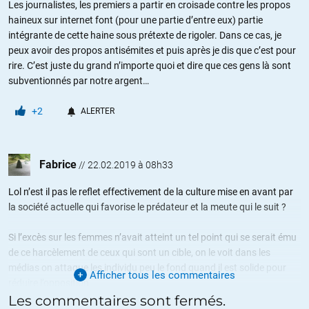
Les journalistes, les premiers a partir en croisade contre les propos
haineux sur internet font (pour une partie d’entre eux) partie
intégrante de cette haine sous prétexte de rigoler. Dans ce cas, je
peux avoir des propos antisémites et puis après je dis que c’est pour
rire. C’est juste du grand n’importe quoi et dire que ces gens là sont
subventionnés par notre argent…
+2
ALERTER
Fabrice
//
22.02.2019 à 08h33
Lol n’est il pas le reflet effectivement de la culture mise en avant par
la société actuelle qui favorise le prédateur et la meute qui le suit ?
Si l’excès sur les femmes n’avait atteint un tel point qui se serait ému
de ce harcèlement de ceux qui sont un cible, on le voit dans les
médias on attaque les individu peu le fond quand il est solide pour
Afficher tous les commentaires
réduire l’opposition.
Les commentaires sont fermés.