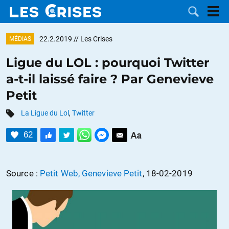
22.2.2019
// Les Crises
MÉDIAS
Ligue du LOL : pourquoi Twitter
a-t-il laissé faire ? Par Genevieve
LES
Petit
DOSSIERS
CATÉGORIES
La Ligue du Lol
,
Twitter
62
MOTS CLÉS
NOUS
Source :
Petit Web, Genevieve Petit
, 18-02-2019
CONTACTER
FAIRE UN
DON