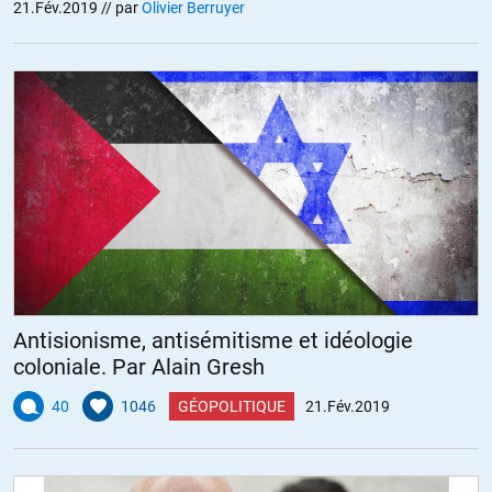
+2
ALERTER
21.Fév.2019
// par
Olivier Berruyer
traroh
//
27.02.2019 à 13h41
Si les poursuites contre Weinstein sont abandonnées, vous croyez
vraiment que c’est parce qu’il est innocent ?
Relisez donc « Les animaux malades de la peste », de La Fontaine…
ALERTER
Antisionisme, antisémitisme et idéologie
coloniale. Par Alain Gresh
40
1046
GÉOPOLITIQUE
21.Fév.2019