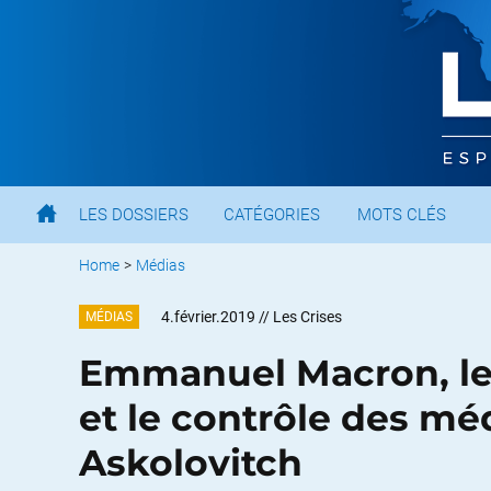
LES DOSSIERS
CATÉGORIES
MOTS CLÉS
Home
>
Médias
4.février.2019
// Les Crises
MÉDIAS
Emmanuel Macron, le
et le contrôle des mé
Askolovitch