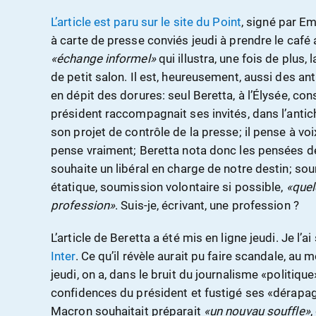
L’article est paru sur le site du Point
, signé par E
à carte de presse conviés jeudi à prendre le café a
«échange informel»
qui illustra, une fois de plus,
de petit salon. Il est, heureusement, aussi des ant
en dépit des dorures: seul Beretta, à l’Élysée, co
président raccompagnait ses invités, dans l’anti
son projet de contrôle de la presse; il pense à voix 
pense vraiment; Beretta nota donc les pensées de 
souhaite un libéral en charge de notre destin; sou
étatique, soumission volontaire si possible,
«quel
profession»
. Suis-je, écrivant, une profession ?
L’article de Beretta a été mis en ligne jeudi. Je l’ai
Inter
. Ce qu’il révèle aurait pu faire scandale, au m
jeudi, on a, dans le bruit du journalisme «politiqu
confidences du président et fustigé ses «dérap
Macron souhaitait préparait
«un nouvau souffle»
,