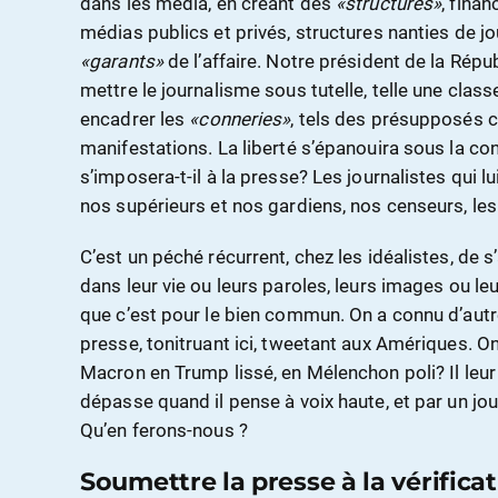
dans les media, en créant des
«structures»
, finan
médias publics et privés, structures nanties de jo
«garants»
de l’affaire. Notre président de la Rép
mettre le journalisme sous tutelle, telle une class
encadrer les
«conneries»
, tels des présupposés c
manifestations. La liberté s’épanouira sous la co
s’imposera-t-il à la presse? Les journalistes qui lu
nos supérieurs et nos gardiens, nos censeurs, les a
C’est un péché récurrent, chez les idéalistes, de s
dans leur vie ou leurs paroles, leurs images ou le
que c’est pour le bien commun. On a connu d’autre
presse, tonitruant ici, tweetant aux Amériques. 
Macron en Trump lissé, en Mélenchon poli? Il leur
dépasse quand il pense à voix haute, et par un jou
Qu’en ferons-nous ?
Soumettre la presse à la vérifica