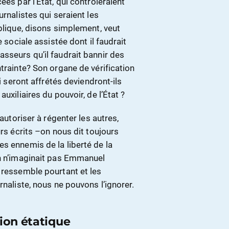
cées par l’État, qui contrôleraient
urnalistes qui seraient les
ublique, disons simplement, veut
e sociale assistée dont il faudrait
asseurs qu’il faudrait bannir des
ntrainte? Son organe de vérification
i seront affrétés deviendront-ils
uxiliaires du pouvoir, de l’État ?
’autoriser à régenter les autres,
urs écrits –on nous dit toujours
s ennemis de la liberté de la
On n’imaginait pas Emmanuel
 ressemble pourtant et les
rnaliste, nous ne pouvons l’ignorer.
tion étatique