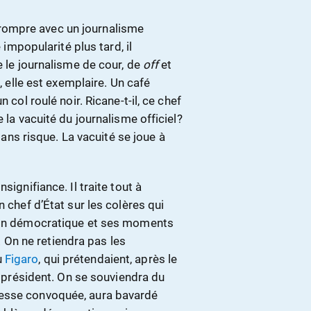
rompre avec un journalisme
 impopularité plus tard, il
e le journalisme de cour, de
off
et
, elle est exemplaire. Un café
 col roulé noir. Ricane-t-il, ce chef
 la vacuité du journalisme officiel?
 sans risque. La vacuité se joue à
signifiance. Il traite tout à
n chef d’État sur les colères qui
tion démocratique et ses moments
e. On ne retiendra pas les
u
Figaro
, qui prétendaient, après le
du président. On se souviendra du
resse convoquée, aura bavardé