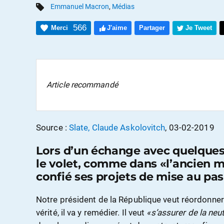
Emmanuel Macron
,
Médias
566
Merci
J'aime
Partager
Je Tweet
Article recommandé
Source :
Slate, Claude Askolovitch
, 03-02-2019
Lors d’un échange avec quelques 
le volet, comme dans «l’ancien m
confié ses projets de mise au pas
Notre président de la République veut réordonn
vérité, il va y remédier. Il veut
«s’assurer de la neut