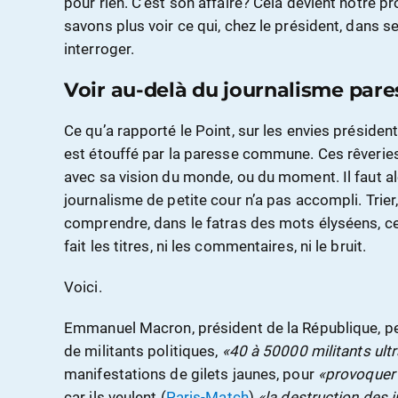
pour rien. C’est son affaire? Cela devient notre 
savons plus voir ce qui, chez le président, dans 
interroger.
Voir au-delà du journalisme par
Ce qu’a rapporté le Point, sur les envies présiden
est étouffé par la paresse commune. Ces rêveries
avec sa vision du monde, ou du moment. Il faut a
journalisme de petite cour n’a pas accompli. Trier
comprendre, dans le fatras des mots élyséens, ce q
fait les titres, ni les commentaires, ni le bruit.
Voici.
Emmanuel Macron, président de la République, pe
de militants politiques,
«40 à 50000 militants ult
manifestations de gilets jaunes, pour
«provoquer 
car ils veulent (
Paris-Match
)
«la destruction des i