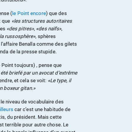
ense (
le Point encore
) que des
et que
«les structures autoritaires
mes
«des pitres»
,
«des naïfs»
,
 la russosphère»
, sphères
 l’affaire Benalla comme des gilets
genda de la presse stupide.
Point toujours) , pense que
 été briefé par un avocat d’extrême
rendre, et cela se voit:
«Le type, il
un boxeur gitan.»
 le niveau de vocabulaire des
illeurs
car c’est une habitude de
tis, du président. Mais cette
t terrible pour autre chose. Le