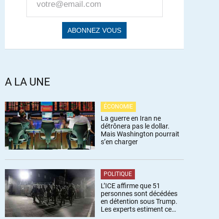
A LA UNE
ÉCONOMIE
La guerre en Iran ne
détrônera pas le dollar.
Mais Washington pourrait
s’en charger
POLITIQUE
L’ICE affirme que 51
personnes sont décédées
en détention sous Trump.
Les experts estiment ce
chiffre sous-estimé