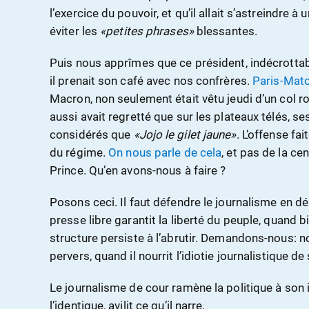
l’exercice du pouvoir, et qu’il allait s’astreindre à 
éviter les
«petites phrases»
blessantes.
Puis nous apprîmes que ce président, indécrottab
il prenait son café avec nos confrères.
Paris-Matc
Macron, non seulement était vêtu jeudi d’un col ro
aussi avait regretté que sur les plateaux télés, s
considérés que
«Jojo le gilet jaune»
. L’offense fa
du régime.
On nous parle de cela
, et pas de la ce
Prince. Qu’en avons-nous à faire ?
Posons ceci. Il faut défendre le journalisme en d
presse libre garantit la liberté du peuple, quan
structure persiste à l’abrutir. Demandons-nous: no
pervers, quand il nourrit l’idiotie journalistique d
Le journalisme de cour ramène la politique à son in
l’identique, avilit ce qu’il narre.