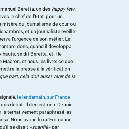
mmanuel Beretta, un des
happy few
vec le chef de l’État, pour un
 la misère du journalisme de cour ou
ichambres, et un journaliste éveillé
nserva l’urgence de son métier. Le
chambre donc, quand il développa
haute, se dit Beretta, et il le
Macron, et nous les livre: ce que
mettre la presse à la vérification
que part, cela doit aussi venir de la
 signalé,
le lendemain, sur France
oins débat. Il n’en est rien. Depuis
e», alternativement paraphrasé les
ages». Nous avons lu qu’Emmanuel
 qu’il se disait
«scarifié»
par