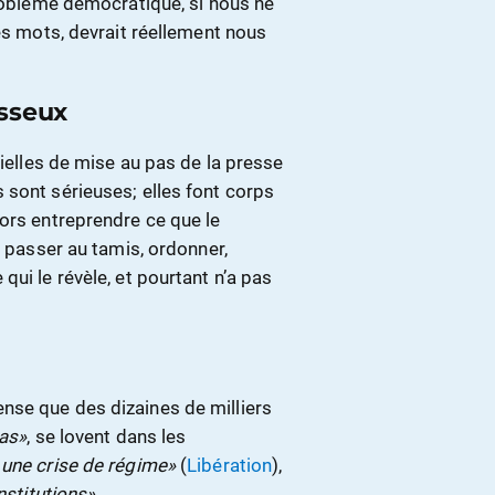
problème démocratique, si nous ne
ses mots, devrait réellement nous
esseux
tielles de mise au pas de la presse
 sont sérieuses; elles font corps
lors entreprendre ce que le
, passer au tamis, ordonner,
ui le révèle, et pourtant n’a pas
nse que des dizaines de milliers
ras»
, se lovent dans les
une crise de régime»
(
Libération
),
nstitutions»
.