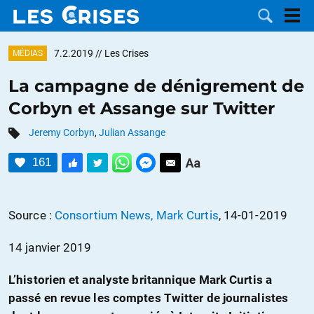
7.2.2019
// Les Crises
MÉDIAS
La campagne de dénigrement de
Corbyn et Assange sur Twitter
LES
Jeremy Corbyn
,
Julian Assange
DOSSIERS
CATÉGORIES
161
MOTS CLÉS
Source :
Consortium News, Mark Curtis
, 14-01-2019
NOUS
14 janvier 2019
CONTACTER
FAIRE UN
L’historien et analyste britannique Mark Curtis a
DON
passé en revue les comptes Twitter de journalistes