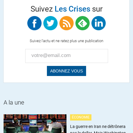
il est difficile de ne pas croire que la Russie nous menace, que
Suivez
Les Crises
sur
les tanks sont à la frontière. Cela fait bien longtemps que les
journalistes/pigistes n’utilisent plus les guillemets pour citer un
expert américain, un politicien français ou quiconque aurait
des révélations à faire sur la menace russe…
Dernièrement, la presse française s’appuie sur l’étude d’une
Suivez l'actu et ne ratez plus une publication
« ONG » américaine qui depuis l’autre côté de l’Atlantique, a
réussi à trouver un lien entre Russie, Gilets jaune et
complotisme.. Ce serait rigolo si ce n’était pas pathétique. Quel
est le pourcentage d’américain capable de situer la France sur
une carte? Et voilà, que tombe du ciel des experts
francophones au sein d’une « ONG » américaine. Si ça venait
de la DGSE, pourquoi leurs chefs dénoncent l’idée d’une
intervention de l’extrême droite, de l’extrême-gauche, de la
Russie? Le 1er complotiste de France, c’est le MACRON. Il va
A la une
virer les patrons des services comme il a viré cette semaine,
ceux de la sécurité publique pour avoir refuser de tirer sur des
Français.
ÉCONOMIE
La guerre en Iran ne détrônera
+8
pas le dollar. Mais Washington