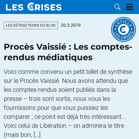
20.3.2019
LES DÉTRACTEURS DU BLOG
Procès Vaissié : Les comptes-
LES
rendus médiatiques
DOSSIERS
CATÉGORIES
Voici comme convenu un petit billet de synthèse
sur le Procès Vaissié. Nous avons attendu que
MOTS CLÉS
les comptes-rendus soient publiés dans la
presse – trois sont sortis, nous vous les
NOUS
fournissons pour que vous puissiez les
CONTACTER
FAIRE UN
comparer ; ce point est déjà très intéressant...
Voici celui de Libération – on admirera le titre
DON
(mais bon, […]