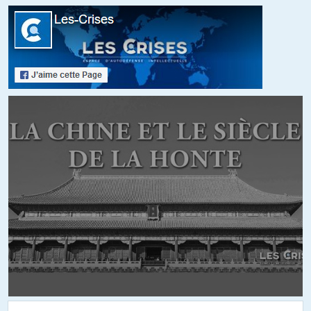
du passé.
+20
Moussars
//
21.03.2019 à 15h11
Sous l’époque Sarkozy, c’était même une société américaine
qui gérait l’élection ! Ce fut le retard et la ‘panne’ informatique
qui avait donné à enquêter et remonter l’adresse IP jusqu’à
une entreprise Amérique !
On mettrait ça dans une pièce de boulevard, on dirait à juste
titre que ce n’est pas viable, que trop c’est trop…
+3
Jérôme
//
21.03.2019 à 10h40
Le souci aujourd’hui, c’est qu’à force de lire des articles de
presse (Slate, Libération, le Monde, etc) de ces « journalistes »,