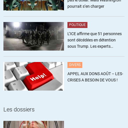
pourrait s’en charger
Séraphim
//
21.03.2019 à 04h33
POLITIQUE
Tenez bon. Toute ma carrière a été sabotée pour les mêmes
L’ICE affirme que 51 personnes
raisons. Avec, en plus, convocation sans motif à la DST, qui
sont décédées en détention
confondait littéralement dans ses rapports Russie et Union
sous Trump. Les experts
Soviétique (mais bon, « ce n’est pas étonnant, ce sont des
estiment ce chiffre sous-estimé
boeufs » dixit plus tard la dgse), licenciement abusif etc. Et
surtout décisions opaques, regards entendus. La Russophobie
DIVERS
en actes, depuis très longtemps, depuis les premiers jours de la
nouvelle Russie. Il n’y a même pas eu d’intermède Eltsine pour
APPEL AUX DONS AOÛT – LES-
passer de la soviétophobie à la russophobie. Se sont même
CRISES A BESOIN DE VOUS !
plutôt ‘lâchés »à partir de 1991
+9
Les dossiers
Jérôme
//
21.03.2019 à 10h56
Séraphim, c’est méchant de dire du mal des boeufs. 🙂