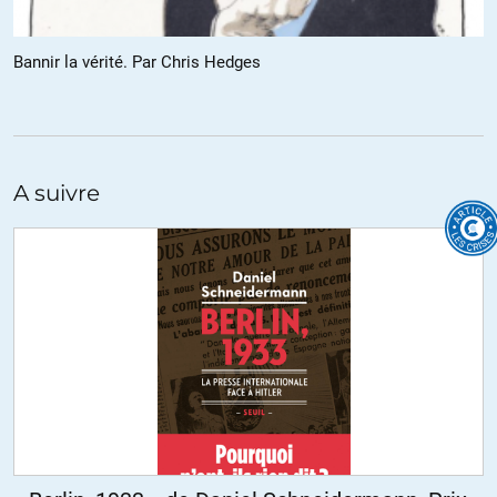
C’est malheureusement un stade dépassé, l’opération
sentinelle destinée à la répression du terrorisme devient une
Bannir la vérité. Par Chris Hedges
mission de pacification des manifestants, ces derniers, les
récalcitrants, seront marqués à l’encre indélébile, nous ne
savons pas encore si c’est sous-cutané…
C’est la nouvelle rouelle, celle de l’humiliation publique, d’être
exposé comme un animal.
A suivre
Et en face il y a ça en lien;
https://www.atlantico.fr/decryptage/3568571/degout-colere-
envie-de-revolution—l-etude-exclusive-qui-revele-la-tres-
sombre-humeur-des-francais-relativement-aux-autres-
europeens-david-nguyen-christophe-boutin
Ya nous spectateurs et commentateurs privilégier d’une
époque paradoxale, tant de progrès techniques, tant de
connaissances sur les expériences passées, tant de richesses
créées et immédiatement détruites …..
La vrai question, c’est pourquoi en sommes nous à ce stade si