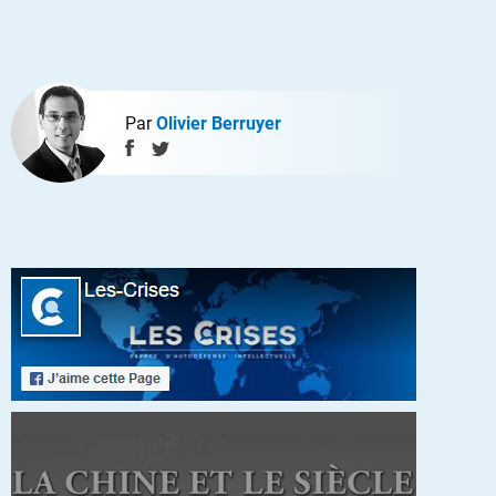
Par
Olivier Berruyer