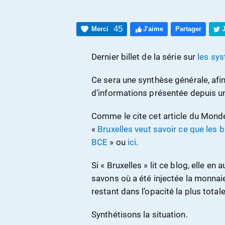
45
Merci
J'aime
Partager
Dernier billet de la série sur
les sy
Ce sera une synthèse générale, af
d’informations présentée depuis u
Comme le cite cet article du Mond
«
Bruxelles veut savoir ce que les b
BCE
» ou
ici
.
Si « Bruxelles » lit ce blog, elle e
savons où a été injectée la monnaie 
restant dans l’opacité la plus tota
Synthétisons la situation.