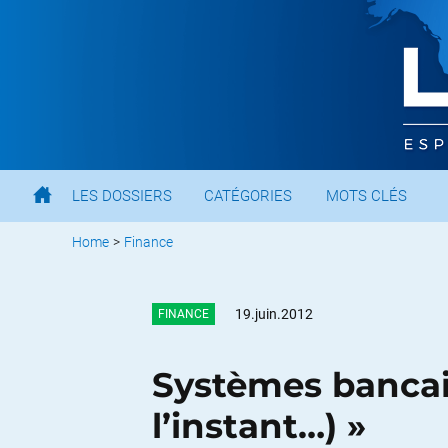
LES DOSSIERS
CATÉGORIES
MOTS CLÉS
Home
>
Finance
19.juin.2012
FINANCE
Systèmes bancaire
l’instant…) »