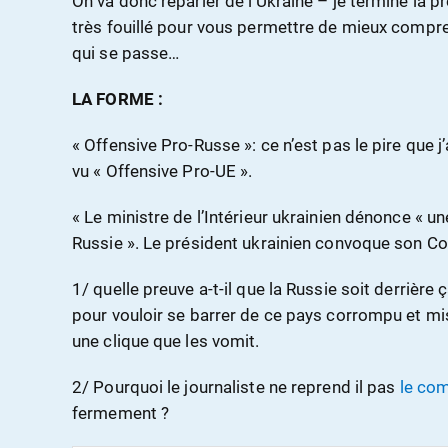
On va donc reparler de l’Ukraine – je termine la p
très fouillé pour vous permettre de mieux compr
qui se passe…
LA FORME :
« Offensive Pro-Russe »: ce n’est pas le pire que j’
vu « Offensive Pro-UE ».
« Le ministre de l’Intérieur ukrainien dénonce « u
Russie ». Le président ukrainien convoque son Cons
1/ quelle preuve a-t-il que la Russie soit derrièr
pour vouloir se barrer de ce pays corrompu et mi
une clique que les vomit.
2/ Pourquoi le journaliste ne reprend il pas
le co
fermement ?