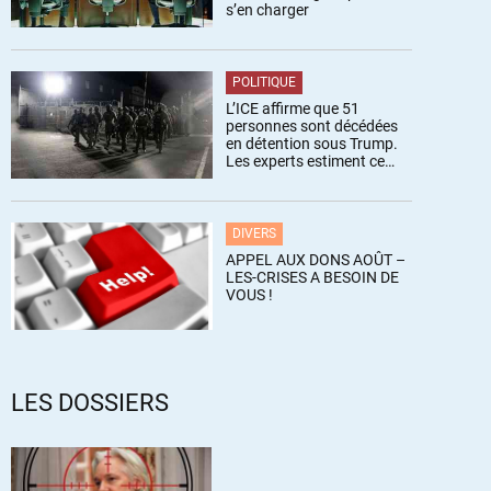
s’en charger
POLITIQUE
L’ICE affirme que 51
personnes sont décédées
en détention sous Trump.
Les experts estiment ce
chiffre sous-estimé
DIVERS
APPEL AUX DONS AOÛT –
LES-CRISES A BESOIN DE
VOUS !
LES DOSSIERS