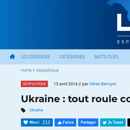
LES DOSSIERS
CATÉGORIES
MOTS CLÉS
Home
>
Géopolitique
13.avril.2014
// par
Olivier Berruyer
GÉOPOLITIQUE
Ukraine : tout roule
Ukraine
212
Merci
J'aime
Partager
Je Tweet