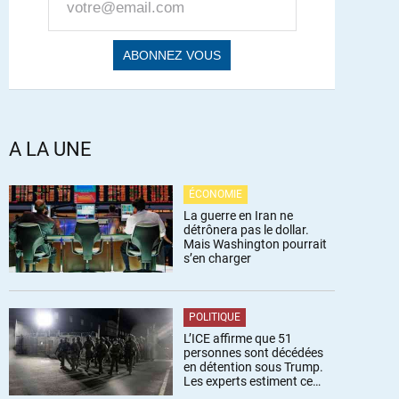
A LA UNE
ÉCONOMIE
La guerre en Iran ne
détrônera pas le dollar.
Mais Washington pourrait
s’en charger
POLITIQUE
L’ICE affirme que 51
personnes sont décédées
en détention sous Trump.
Les experts estiment ce
chiffre sous-estimé