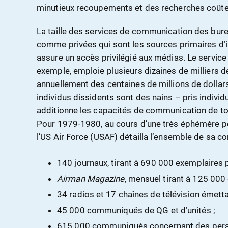
minutieux recoupements et des recherches coût
La taille des services de communication des bu
comme privées qui sont les sources primaires d’i
assure un accès privilégié aux médias. Le servic
exemple, emploie plusieurs dizaines de milliers 
annuellement des centaines de millions de dollar
individus dissidents sont des nains – pris indivi
additionne les capacités de communication de tou
Pour 1979-1980, au cours d’une très éphémère pér
l’US Air Force (USAF) détailla l’ensemble de sa c
140 journaux, tirant à 690 000 exemplaires 
Airman Magazine
, mensuel tirant à 125 000
34 radios et 17 chaînes de télévision émetta
45 000 communiqués de QG et d’unités ;
615 000 communiqués concernant des perso