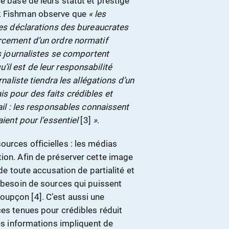
e base de leurs statut et prestige
rk Fishman observe que
« les
 les déclarations des bureaucrates
orcement d’un ordre normatif
es journalistes se comportent
il est de leur responsabilité
urnaliste tiendra les allégations d’un
s pour des faits crédibles et
vail : les responsables connaissent
aient pour l’essentiel
[3]
»
.
urces officielles : les médias
ion. Afin de préserver cette image
 de toute accusation de partialité et
t besoin de sources qui puissent
oupçon [4]. C’est aussi une
ces tenues pour crédibles réduit
res informations impliquent de