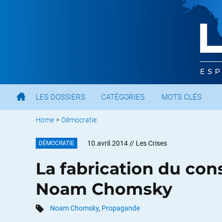
LES DOSSIERS
CATÉGORIES
MOTS CLÉS
Home
>
Démocratie
10.avril.2014
// Les Crises
DÉMOCRATIE
La fabrication du co
Noam Chomsky
Noam Chomsky
,
Propagande