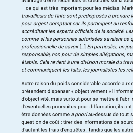
avantage d’être reconnues et crédibles sur la seul
– ce qui est très important pour les médias. Ma
travailleurs de l’info sont prédisposés à prendre
pour argent comptant car ils participent au renf
accréditant les experts officiels de la société. L
comme si les personnes autorisées savaient ce qu’
professionnelle de savoir.
[…]
En particulier, un jo
responsable, non pour de simples allégations, mai
établis. Cela revient à une division morale du tra
et communiquent les faits, les journalistes les rel
Autre raison du poids considérable accordé aux so
prétendent dispenser « objectivement » l’informat
d’objectivité, mais surtout pour se mettre à l’abri
d’éventuelles poursuites pour diffamation, ils on
être données comme
a priori
au-dessus de tout s
question de coût : tirer des informations de sour
d’autant les frais d’enquêtes ; tandis que les aut