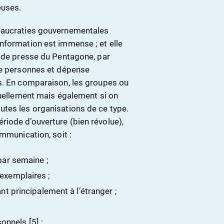
euses.
reaucraties gouvernementales
nformation est immense ; et elle
e de presse du Pentagone, par
de personnes et dépense
s. En comparaison, les groupes ou
duellement mais également si on
tes les organisations de ce type.
iode d’ouverture (bien révolue),
ommunication, soit :
par semaine ;
 exemplaires ;
nt principalement à l’étranger ;
nnels [5] ;