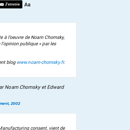
J'envoie
orte à l’oeuvre de Noam Chomsky,
 l’opinion publique » par les
lent blog
www.noam-chomsky.fr
.
, par Noam Chomsky et Edward
ement
, 2002
anufacturing consent,
vient de