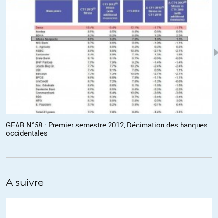
ALERTER
AlexHanin
//
14.10.2011 à 09h25
« Socialisé » ne veut pas dire contrôlé par l’Etat. Est-ce que sa
solution est réaliste, je n’en sais rien, je ne suis pas spécialiste, mais
ne mélangeons pas tout.
ALERTER
GEAB N°58 : Premier semestre 2012, Décimation des banques
Luxy Luxe
//
14.10.2011 à 20h43
occidentales
Socialiser le crédit, c’est un peu comme remettre la justice entre
les mains des citoyens intéressés. Il y a des exemples : le jury
d’assises (électeurs tirés au sort), les prud’hommes (représentant
des employeurs et travailleurs), les tribunaux de commerce etc.
A suivre
ALERTER