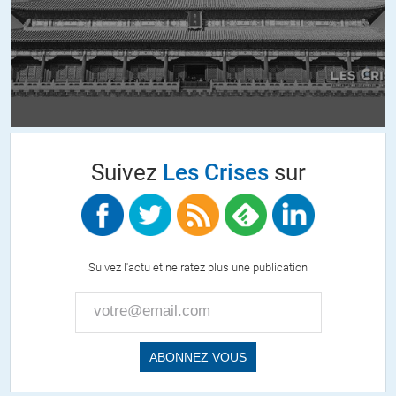
Mais de quoi on parle.
On parle d’une crise sans précédent avec des ramifications multiples.
Avec plusieurs vecteurs convergents qui oblitère toute « recette »
historique.
Donc on a:
1°)- Une crise obligataire globale.
Suivez
Les Crises
sur
2°)- Une crise systémique bancaire qui découle partiellement de cette
crise obligataire. Et des actifs pourris qui subsiste dans leurs
compte. Avec comme conséquence directe et actuelle une crise de
liquidité, lier à l’assèchement du crédit interbancaire.
Suivez l'actu et ne ratez plus une publication
3°)- Une crise sur l’économie réelle. Du entre autre à des années de
dumping sociale.
Qui depuis 2008 connait une accélération sous forme de phénomène
spiral rampant.
4°)-Une crise politique. Qui du fait de la précarité de leurs situations