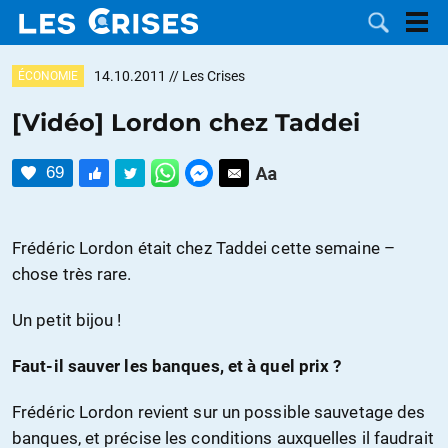
14.10.2011
// Les Crises
ÉCONOMIE
[Vidéo] Lordon chez Taddei
LES
69
DOSSIERS
CATÉGORIES
Frédéric Lordon était chez Taddei cette semaine –
MOTS CLÉS
chose très rare.
Un petit bijou !
NOUS
Faut-il sauver les banques, et à quel prix ?
CONTACTER
FAIRE UN
Frédéric Lordon revient sur un possible sauvetage des
DON
banques, et précise les conditions auxquelles il faudrait