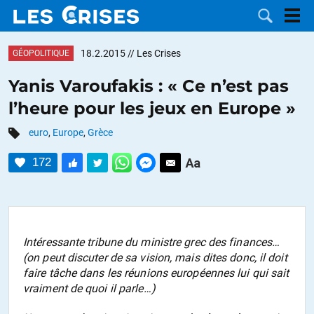
18.2.2015
// Les Crises
GÉOPOLITIQUE
Yanis Varoufakis : « Ce n’est pas
l’heure pour les jeux en Europe »
LES
euro
,
Europe
,
Grèce
DOSSIERS
CATÉGORIES
172
MOTS CLÉS
NOUS
Intéressante tribune du ministre grec des finances…
(on peut discuter de sa vision, mais dites donc, il doit
CONTACTER
FAIRE UN
faire tâche dans les réunions européennes lui qui sait
vraiment de quoi il parle…)
DON