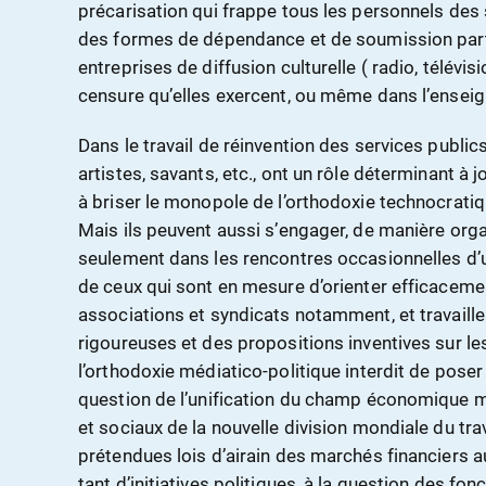
précarisation qui frappe tous les personnels des 
des formes de dépendance et de soumission part
entreprises de diffusion culturelle ( radio, télévisi
censure qu’elles exercent, ou même dans l’ense
Dans le travail de réinvention des services publics,
artistes, savants, etc., ont un rôle déterminant à 
à briser le monopole de l’orthodoxie technocratiq
Mais ils peuvent aussi s’engager, de manière org
seulement dans les rencontres occasionnelles d’u
de ceux qui sont en mesure d’orienter efficacement
associations et syndicats notamment, et travaille
rigoureuses et des propositions inventives sur l
l’orthodoxie médiatico-politique interdit de poser :
question de l’unification du champ économique 
et sociaux de la nouvelle division mondiale du trav
prétendues lois d’airain des marchés financiers 
tant d’initiatives politiques, à la question des fon