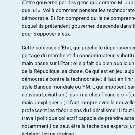
d’être gouverné par des gens qui, comme M. Jup
que lui ». Voilà comment pensent les technocrate
démocratie. Et l’on comprend qu’ils ne comprenn
duquel ils prétendent gouverner, descende dans la
pour s’opposer à eux.
Cette noblesse d’État, qui prêche le dépérissement
partage du marché et du consommateur, substitut
main basse sur l’État ; elle a fait du bien public u
de la République, sa chose. Ce qui est en jeu, aujo
démocratie contre la technocratie : il faut en finir
style Banque mondiale ou F.M.I., qui imposent san
nouveau Léviathan ( les « marchés financiers » ), 
mais « expliquer » ; il faut rompre avec la nouvelle 
professent les théoriciens du libéralisme ; il faut
travail politique collectif capable de prendre ac
notamment ( ce peut être la tache des experts ), 
échéant, les neutraliser.