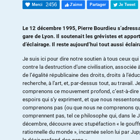
2456
Merci
J'aime
Partager
Je Tweet
Le 12 décembre 1995, Pierre Bourdieu s’adressai
gare de Lyon. Il soutenait les grévistes et appor
d’éclairage. Il reste aujourd’hui tout aussi éclair
Je suis ici pour dire notre soutien à tous ceux qui
contre la destruction d’une civilisation, associée à
de l’égalité républicaine des droits, droits à l’éduca
recherche, à l’art, et, par-dessus tout, au travail. 
comprenons ce mouvement profond, c’est-à-dire à 
espoirs qui s’y expriment, et que nous ressentons
comprenons pas (ou que nous ne comprenons que 
comprennent pas, tel ce philosophe qui, dans le
décembre, découvre avec stupéfaction « le gouff
rationnelle du monde », incarnée selon lui par Juppé 