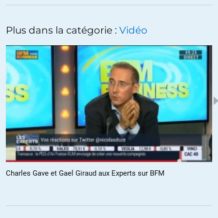
!
ALERTER
Plus dans la catégorie :
Vidéo
Norton
//
06.04.2014 à 12h16
Peut-être que les allemands ont plus intérêt que d’autres à ne pas
trop critiquer la Russie,étant donné le nombre de boîtes allemandes
qui y sont présentes…
Leurs médias ne doivent pas être si différents des nôtres…
ALERTER
FL
//
07.04.2014 à 07h45
C’est à regret, Norton, que je ne suis pas d’accord avec vous. Les
médias en France sont dans un état de décomposition terrible. Je
Charles Gave et Gael Giraud aux Experts sur BFM
ne parle pas de ceux dont les propriétaires expliquent
l’orientation. Je parle de ceux qui nous « appartiennent », les
médias publics TV et radios dont aucun ne montre de début du
commencement d’une information équilibrée.