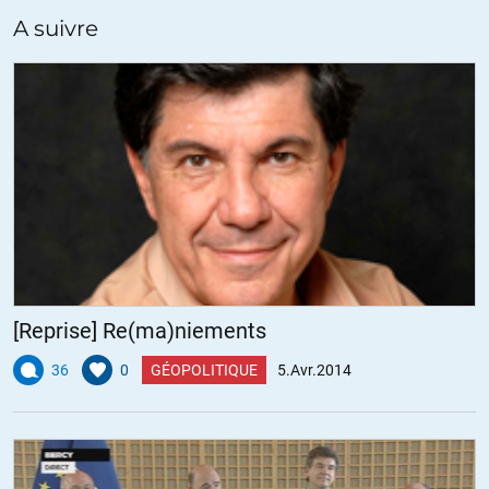
une ou deux exceptions (Taddéï – le Diplo.- …) le pire: France
A suivre
Culture (les infos) talonné par Inter? en plus des inexactitudes
involontaires, lamentables pour des professionnels, des
mensonges éhontés, de fausses infos non vérifiées, des
omissions scandaleuses etc…bref un beau collier de perles
renouvelé tous les jours .
Quand aux éditos, alors la!
ALERTER
Surya
//
07.04.2014 à 08h32
C’est ce qui se passe quand dans les rédactions il n’y a plus que
des stagiaires et des précaires qui enchainent les CDDs payés
[Reprise] Re(ma)niements
au lance pierre.
36
0
GÉOPOLITIQUE
5.Avr.2014
Norton
//
07.04.2014 à 12h21