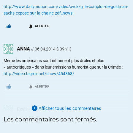
http://www.dailymotion.com/video/xvckzg_le-complot-de-goldman-
sachs-expose-sur-la-chaine-zdf_news
ALERTER
ANNA
//
06.04.2014 à 09h13
Même les américains sont infiniment plus drôles et plus
« autocritiques » dans leur émissions humoristique sur la Crimée :
http://video.bigmir.net/show/454368/
ALERTER
Afficher tous les commentaires
Exvil
//
06.04.2014 à 09h19
Les commentaires sont fermés.
Bravo pour ce travail remarquable . C’est consternant que l’esprit
critique soit mort en France mais heureusement vivant en Allemagne