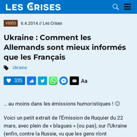
6.4.2014
// Les Crises
VIDÉO
Ukraine : Comment les
Allemands sont mieux informés
LES
que les Français
DOSSIERS
CATÉGORIES
Ukraine
335
MOTS CLÉS
NOUS
… au moins dans les émissions humoristiques ! 🙂
CONTACTER
FAIRE UN
Voici un petit extrait de l’Émission de Ruquier du 22
mars, avec plein de « blagues » (ou pas), sur l’Ukraine
DON
(enfin, contre la Russie, vu que les gens n’ont