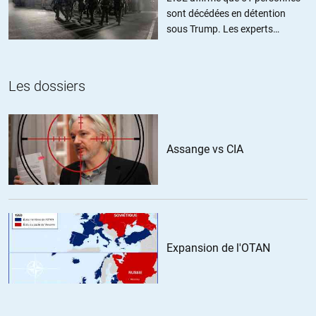
et d’information en France. Bravo pour ce rappel alarmant. Puisse-t-
sont décédées en détention
il être lu par les réseaux de ces fâcheux déguisés en puissants.
sous Trump. Les experts
estiment ce chiffre sous-estimé
ALERTER
Les dossiers
fredr31
//
06.04.2014 à 18h13
Meme sous forme divertissante cette émission fait la part des
Assange vs CIA
choses, très intéressant.
Un grand merci à ceux qui ont permis d’avoir accès a cette émission
en français
ALERTER
Expansion de l'OTAN
samuel
//
06.04.2014 à 23h54
L’humour est un outil profond (qui n’a pas entendu par un électeur
potentiellement frontiste, d’un probable complot qui aurait assassiné