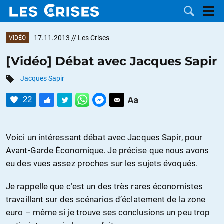
17.11.2013
// Les Crises
VIDÉO
[Vidéo] Débat avec Jacques Sapir
Jacques Sapir
LES
22
DOSSIERS
CATÉGORIES
MOTS CLÉS
Voici un intéressant débat avec Jacques Sapir, pour
Avant-Garde Économique. Je précise que nous avons
NOUS
eu des vues assez proches sur les sujets évoqués.
CONTACTER
FAIRE UN
Je rappelle que c’est un des très rares économistes
travaillant sur des scénarios d’éclatement de la zone
DON
euro – même si je trouve ses conclusions un peu trop