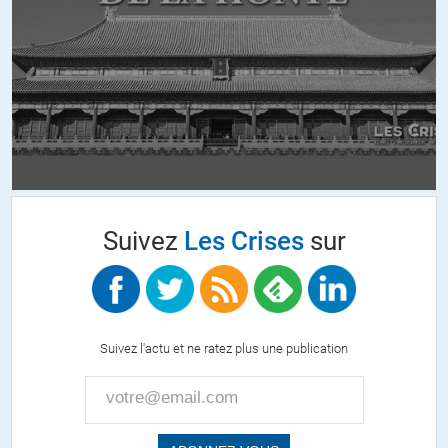
C’est demain qu’on rase gratis.
On ne change pas une équipe qui « gagne »…
Charles
//
17.11.2013 à 08h47
« l’euro mourra quoi qu’il arrive car les conditions fondamentales
nécessaires à sa survie sont politiquement inacceptables en
Suivez
Les Crises
sur
Démocratie »
L’autre alternative, c’est de mettre fin à la démocratie – ce qui est
déjà le cas dans la réalité : le peuple n’a plus aucun maîtrise sur des
institutions qui le dépassent largement. Le référendum de 2005 et
Suivez l'actu et ne ratez plus une publication
ses suites est l’acte de décès de la démocratie (elle était déjà bien
entamée auparavant, mais là c’est désormais public).
Si l’euro saute, selon moi ce sera pour d’autres raisons qu’une
incompatibilité avec la démocratie. Il y a fort à parier que si l’emploi