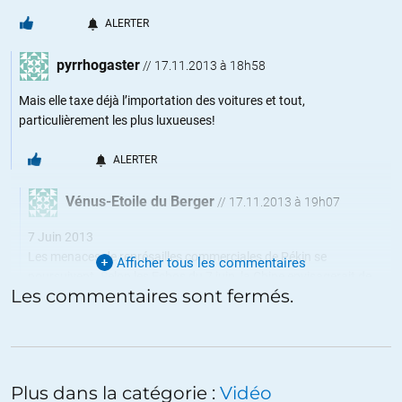
ALERTER
pyrrhogaster
//
17.11.2013 à 18h58
Mais elle taxe déjà l’importation des voitures et tout,
particulièrement les plus luxueuses!
ALERTER
Vénus-Etoile du Berger
//
17.11.2013 à 19h07
7 Juin 2013
Les menaces de représailles commerciales de Pékin se
Afficher tous les commentaires
poursuivent. Selon les Echos du 7 juin, la Chine envisagerait de
Les commentaires sont fermés.
taxer les véhicules européens haut de gamme, ce qui reviendrait à
frapper en premier lieu les voitures de luxe allemandes.
Les Echos de ce vendredi 7 juin rapporte ainsi que Pékin
« menacerait désormais d’imposer des taxes douanières aux
Plus dans la catégorie :
Vidéo
importations de voitures haut de gamme européennes. Une