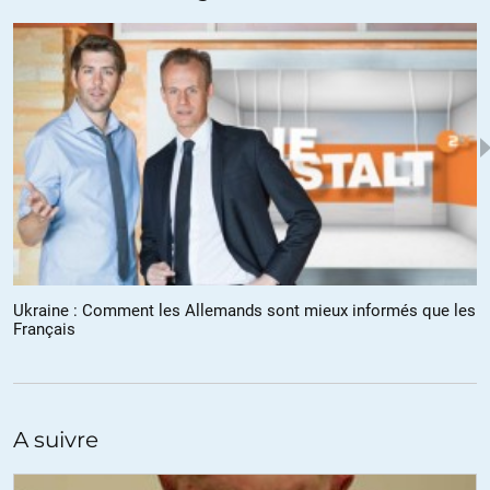
plainte contre les constructeurs automobiles du Vieux continent
aurait ainsi été déposée auprès du ministère chinois du
Commerce par des acteurs locaux ».
http://www.bfmtv.com/economie/apres-vin-chine-menace-taxer-
voitures-allemandes-532286.html
ALERTER
Vénus-Etoile du Berger
//
17.11.2013 à 19h33
Ukraine : Comment les Allemands sont mieux informés que les
Pour rappel, en 2011 la Chine avait fortement révisé à la baisse
Français
les taxes douanières sur l’importation des produits de luxe pour
les faire tendre presque vers zéro pour certains produits afin que
les chinois achètent en Chine et pas à l’étranger.
ALERTER
A suivre
pyrrhogaster
//
18.11.2013 à 00h06