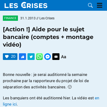
31.1.2013
// Les Crises
FINANCE
[Action !] Aide pour le sujet
bancaire (comptes + montage
LES
vidéo)
DOSSIERS
CATÉGORIES
20
MOTS CLÉS
Bonne nouvelle : je serai auditionné la semaine
NOUS
prochaine par la rapporteure du projet de loi de
séparation des activités bancaires. 🙂
CONTACTER
FAIRE UN
Les banquiers ont été auditionné hier. La vidéo est
en
DON
ligne ici
.