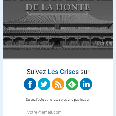
Arrêtez d’être épidermique, un peu de tolérance mon cher Patrick-
Louis Vincent.
Bonne journée à vous et également à tous.
ALERTER
Jacques Payen
//
31.01.2013 à 10h48
D’accord mais à condition qu’on proscrive les horreurs !
« Écrivaine » sonne comme une injure à la féminité !
Suivez
Les Crises
sur
Un peu d’imagination : il existe un substitut élégant et drôle !
Masculin : un écrivain. Féminin : une plume !
ALERTER
Suivez l'actu et ne ratez plus une publication
Vénus-Etoile du Berger
//
31.01.2013 à 11h04