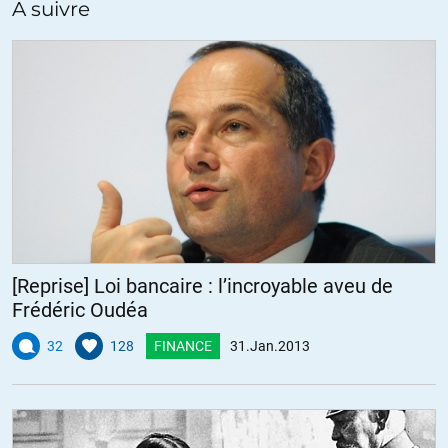
A suivre
Félicitation Olivier.Bravo.
ALERTER
Irribarria Fernandez
//
31.01.2013 à 09h06
Bonjour,
Vous faite un superbe travail, ne lâché pas l’affaire on est avec vous
Cordialement
Franck
[Reprise] Loi bancaire : l’incroyable aveu de
ALERTER
Frédéric Oudéa
32
128
FINANCE
31.Jan.2013
Téji
//
31.01.2013 à 09h48
Beau résultat : face à de tels géants, on ne pourra gagner qu’à coups
de petites étapes