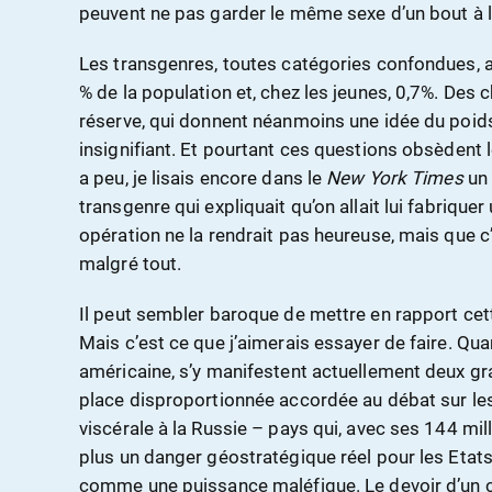
peuvent ne pas garder le même sexe d’un bout à l’a
Les transgenres, toutes catégories confondues, a
% de la population et, chez les jeunes, 0,7%. Des c
réserve, qui donnent néanmoins une idée du poids 
insignifiant. Et pourtant ces questions obsèdent l
a peu, je lisais encore dans le
New York Times
un 
transgenre qui expliquait qu’on allait lui fabriquer 
opération ne la rendrait pas heureuse, mais que c
malgré tout.
Il peut sembler baroque de mettre en rapport cet
Mais c’est ce que j’aimerais essayer de faire. Qua
américaine, s’y manifestent actuellement deux gra
place disproportionnée accordée au débat sur les 
viscérale à la Russie – pays qui, avec ses 144 mil
plus un danger géostratégique réel pour les Etats-
comme une puissance maléfique. Le devoir d’un ch