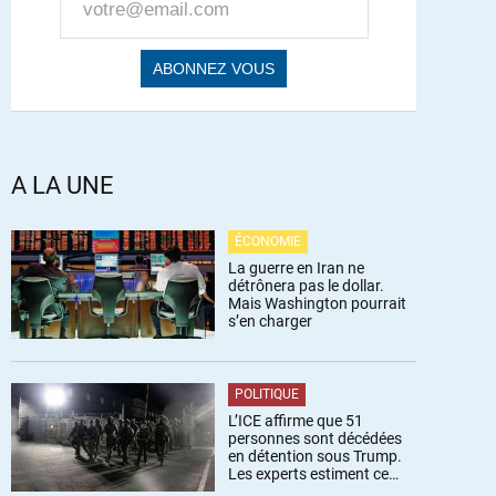
A LA UNE
ÉCONOMIE
La guerre en Iran ne
détrônera pas le dollar.
Mais Washington pourrait
s’en charger
POLITIQUE
L’ICE affirme que 51
personnes sont décédées
en détention sous Trump.
Les experts estiment ce
chiffre sous-estimé