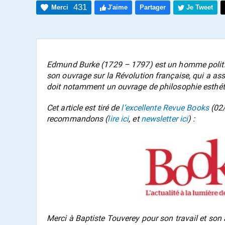
431
Merci
J'aime
Partager
Je Tweet
Edmund Burke (1729 – 1797) est un homme politiq
son ouvrage sur la Révolution française, qui a ass
doit notamment un ouvrage de philosophie esthét
Cet article est tiré de
l’excellente Revue Books
(02/
recommandons (
lire ici
, et
newsletter ici
) :
Merci à Baptiste Touverey pour son travail et son 