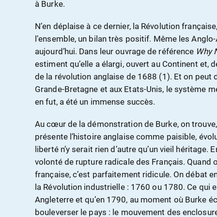
à Burke.
N’en déplaise à ce dernier, la Révolution français
l’ensemble, un bilan très positif. Même les Anglo
aujourd’hui. Dans leur ouvrage de référence
Why N
estiment qu’elle a élargi, ouvert au Continent et, de
de la révolution anglaise de 1688 (1). Et on peut d
Grande-Bretagne et aux Etats-Unis, le système mé
en fut, a été un immense succès.
Au cœur de la démonstration de Burke, on trouve, e
présente l’histoire anglaise comme paisible, évol
liberté n’y serait rien d’autre qu’un vieil héritage.
volonté de rupture radicale des Français. Quand o
française, c’est parfaitement ridicule. On débat 
la Révolution industrielle : 1760 ou 1780. Ce qui est
Angleterre et qu’en 1790, au moment où Burke écr
bouleverser le pays : le mouvement des enclosure 