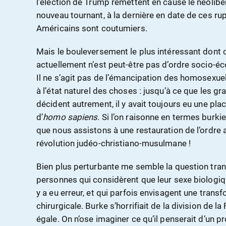
l’élection de Trump remettent en cause le néolibé
nouveau tournant, à la dernière en date de ces ru
Américains sont coutumiers.
Mais le bouleversement le plus intéressant dont 
actuellement n’est peut-être pas d’ordre socio-é
Il ne s’agit pas de l’émancipation des homosexuels
à l’état naturel des choses : jusqu’à ce que les g
décident autrement, il y avait toujours eu une pla
d’
homo sapiens
. Si l’on raisonne en termes burkie
que nous assistons à une restauration de l’ordre 
révolution judéo-christiano-musulmane !
Bien plus perturbante me semble la question trans
personnes qui considèrent que leur sexe biologique
y a eu erreur, et qui parfois envisagent une tran
chirurgicale. Burke s’horrifiait de la division de l
égale. On n’ose imaginer ce qu’il penserait d’un p