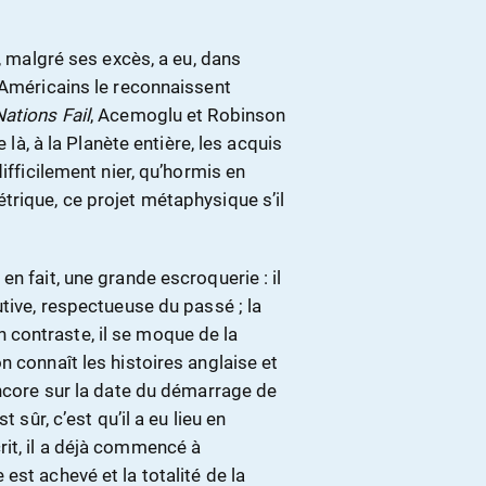
e, malgré ses excès, a eu, dans
-Américains le reconnaissent
ations Fail
, Acemoglu et Robinson
 là, à la Planète entière, les acquis
ifficilement nier, qu’hormis en
trique, ce projet métaphysique s’il
n fait, une grande escroquerie : il
utive, respectueuse du passé ; la
 En contraste, il se moque de la
n connaît les histoires anglaise et
encore sur la date du démarrage de
 sûr, c’est qu’il a eu lieu en
it, il a déjà commencé à
est achevé et la totalité de la