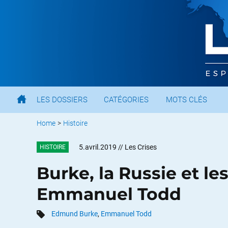
LES DOSSIERS
CATÉGORIES
MOTS CLÉS
Home
>
Histoire
5.avril.2019
// Les Crises
HISTOIRE
Burke, la Russie et le
Emmanuel Todd
Edmund Burke
,
Emmanuel Todd