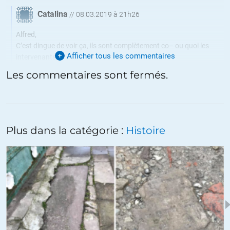
Catalina
//
08.03.2019 à 21h26
Alfred,
C’est dingue de voir ça, ils sont complètement co– ou quoi les
Afficher tous les commentaires
intervenants ?
Franchement ces gens-là ont-ils le droit vu leur niveau intellectuel
Les commentaires sont fermés.
de se présenter à la télévision ? au café du coin et même avinés de
simples français font des analyses plus fines, misère de misère,
quand va t-on arrêter de tomber ? quelle honte pour notre pays
des gens aussi stupides !!! Quelle honte, ils sont ridicules !!
Plus dans la catégorie :
Histoire
+6
ALERTER
Alfred
//
08.03.2019 à 23h32
Effectivement Catalina. Je vous avoue que je passe petit à petit
de la colère et la révolte à une dangereuse fascination pour cet
amas de betise. Ils se trémousseraient sur le plateau à poil avec
des plumes dans les fesses ce ne seraient pas plus indécent ni
plus gênant. Tout cela est vertigineux. Entre ça et