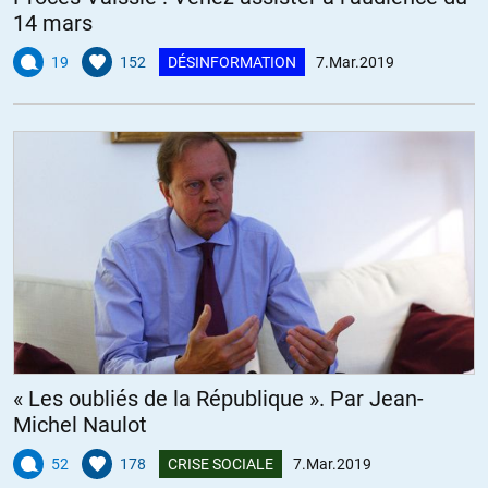
14 mars
19
152
DÉSINFORMATION
7.Mar.2019
« Les oubliés de la République ». Par Jean-
Michel Naulot
52
178
CRISE SOCIALE
7.Mar.2019