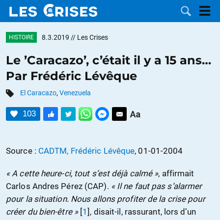
8.3.2019
// Les Crises
HISTOIRE
Le ’Caracazo’, c’était il y a 15 ans…
Par Frédéric Lévêque
LES
El Caracazo
,
Venezuela
DOSSIERS
CATÉGORIES
103
MOTS CLÉS
Source :
CADTM, Frédéric Lévêque
, 01-01-2004
NOUS
« A cette heure-ci, tout s’est déjà calmé »
, affirmait
CONTACTER
FAIRE UN
Carlos Andres Pérez (CAP).
« Il ne faut pas s’alarmer
pour la situation. Nous allons profiter de la crise pour
DON
créer du bien-être »
[
1
]
, disait-il, rassurant, lors d’un