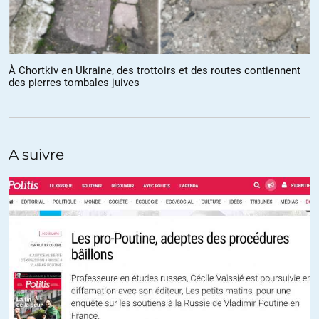
l’effondrement du crédit des fonctions régaliennes de l’état
(police justice) on a du mal à imaginer que tout cela tiendra
encore bien longtemps. Comment la majorité peut elle accepter
de se faire régenter par une fraction qui concentre
À Chortkiv en Ukraine, des trottoirs et des routes contiennent
manifestement les plus crétins? Le printemps risque d’être
des pierres tombales juives
sportif.
+11
A suivre