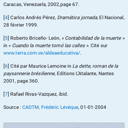
Caracas, Venezuela, 2002,page 67.
[
4
]
Carlos Andrés Pérez,
Dramática jornada
, El Nacional,
28 février 1999.
[
5
]
Roberto Briceño- León,
« Contabilidad de la muerte »
in
« Cuando la muerte tomó las calles »
. Cité sur
www.terra.com.ve/aldeaeducativa/
.
[
6
]
Cité par Maurice Lemoine in
La dette, roman de la
paysannerie brésilienne
, Editions L’Atalante, Nantes
2001, page 360.
[
7
]
Rafael Rivas-Vazquez, ibid.
Source :
CADTM, Frédéric Lévêque
, 01-01-2004